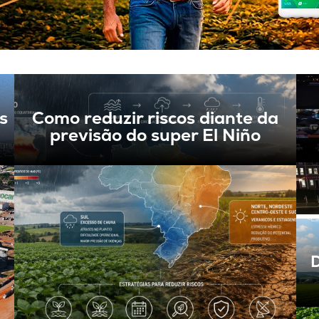
s
Como reduzir riscos diante da
previsão do super El Niño
D