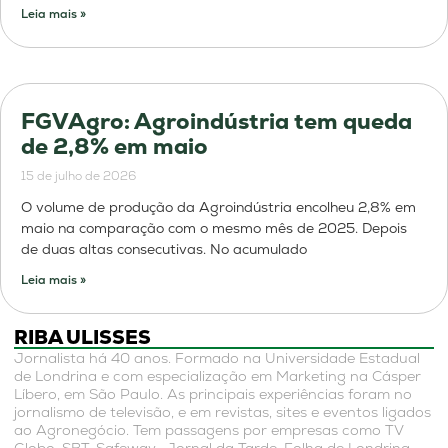
Leia mais »
FGVAgro: Agroindústria tem queda
de 2,8% em maio
15 de julho de 2026
O volume de produção da Agroindústria encolheu 2,8% em
maio na comparação com o mesmo mês de 2025. Depois
de duas altas consecutivas. No acumulado
Leia mais »
RIBA ULISSES
Jornalista há 40 anos. Formado na Universidade Estadual
de Londrina e com especialização em Marketing na Cásper
Líbero, em São Paulo. As principais experiências foram no
jornalismo de televisão, e em revistas, sites e eventos ligados
ao Agronegócio. Tem passagens por empresas como TV