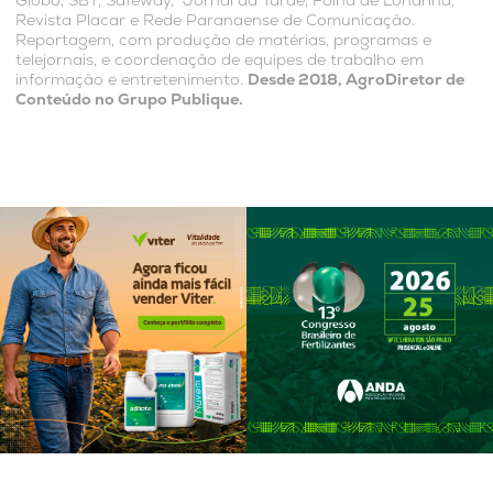
Globo, SBT, Safeway, Jornal da Tarde, Folha de Londrina,
Revista Placar e Rede Paranaense de Comunicação.
Reportagem, com produção de matérias, programas e
telejornais, e coordenação de equipes de trabalho em
informação e entretenimento.
Desde 2018, AgroDiretor de
Conteúdo no Grupo Publique.