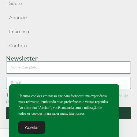
Sobre
Anuncie
Imprensa
Contato
Newsletter
Concordo em receber newsletter do Grupo Publique e divulgação de
Usamos cookies em nosso site para fornecer uma experiência
parceiros.
mais relevante, lembrando suas preferências e visitas repetidas.
Ao clicar em “Aceitar”, você concorda com a utilização de
Enviar
todos os cookies. Para saber mais, leia nossos
Aceitar