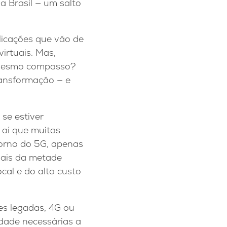
 Brasil — um salto
plicações que vão de
irtuais. Mas,
o mesmo compasso?
ransformação — e
 se estiver
 aí que muitas
torno do 5G, apenas
Mais da metade
cal e do alto custo
es legadas, 4G ou
idade necessárias a