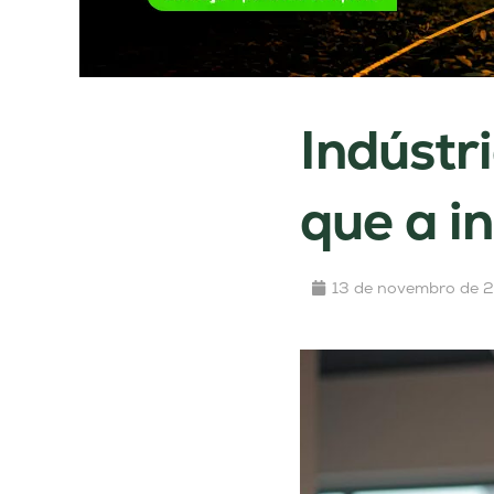
Indústr
que a i
13 de novembro de 