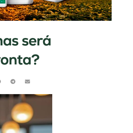
mas será
ronta?