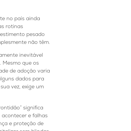
te no país ainda
s rotinas
nvestimento pesado
mplesmente não têm.
amente inevitável
s. Mesmo que os
ade de adoção varia
alguns dados para
 sua vez, exige um
ontidão” significa
 acontecer e falhas
nça e proteção de