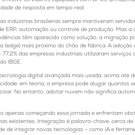
idade de resposta em tempo real.
tas indústrias brasileiras sempre mantiveram servid
de ERP, automação ou controle de produção. Mas a o
ndências têm aparecido como solução: a migração p
 (edge) mais próximo do chão de fábrica. A adoçã
– 77,2% das empresas industriais utilizaram serviço
do IBGE.
a tecnologia digital avançada mais usada, acima até d
cidade: em teoria, a empresa pode alugar quantos se
ecisar. No entanto, adotar nuvem não significa auto
ão apenas começando essa jornada e enfrentam obs
mas existentes. Integração é palavra-chave: cerca 
de de integrar novas tecnologias – como IA e ferra