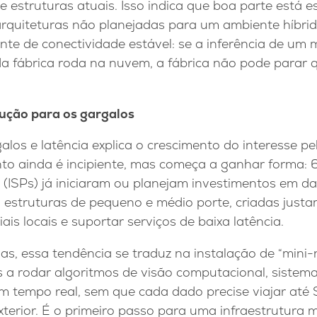
 estruturas atuais. Isso indica que boa parte está 
rquiteturas não planejadas para um ambiente híbrid
e de conectividade estável: se a inferência de um 
 da fábrica roda na nuvem, a fábrica não pode parar 
ução para os gargalos
alos e latência explica o crescimento do interesse p
nto ainda é incipiente, mas começa a ganhar forma:
t (ISPs) já iniciaram ou planejam investimentos em da
 estruturas de pequeno e médio porte, criadas just
s locais e suportar serviços de baixa latência.
as, essa tendência se traduz na instalação de “mini-
 a rodar algoritmos de visão computacional, sistema
em tempo real, sem que cada dado precise viajar até
terior. É o primeiro passo para uma infraestrutura ma