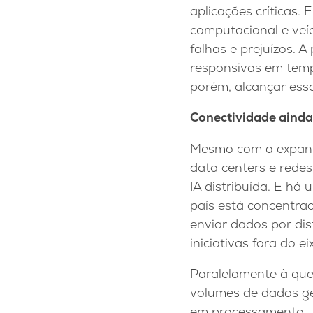
aplicações críticas
computacional e veíc
falhas e prejuízos. 
responsivas em temp
porém, alcançar essa
Conectividade ainda
Mesmo com a expansã
data centers e redes
IA distribuída. E há
país está concentra
enviar dados por di
iniciativas fora do 
Paralelamente à que
volumes de dados gera
em processamento –