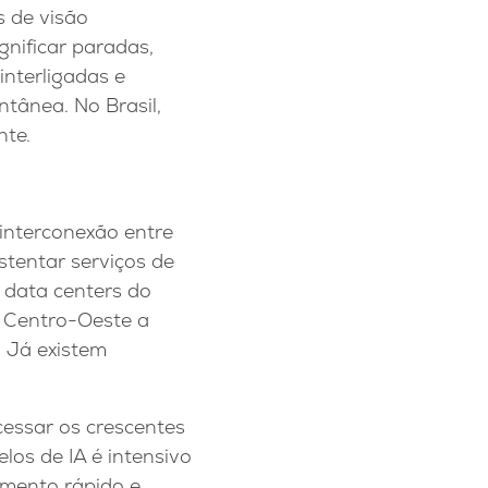
s de visão
gnificar paradas,
interligadas e
tânea. No Brasil,
nte.
interconexão entre
stentar serviços de
e data centers do
e Centro-Oeste a
. Já existem
cessar os crescentes
elos de IA é intensivo
mento rápido e