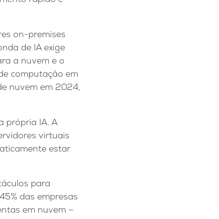
ores on-premises
nda de IA exige
ara a nuvem e o
o de computação em
s de nuvem em 2024,
a própria IA. A
rvidores virtuais
maticamente estar
táculos para
de 45% das empresas
mentas em nuvem –