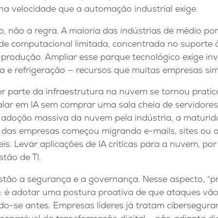
na velocidade que a automação industrial exige.
, não a regra. A maioria das indústrias de médio por
e computacional limitada, concentrada no suporte à
e produção. Ampliar esse parque tecnológico exige i
a e refrigeração — recursos que muitas empresas si
r parte da infraestrutura na nuvem se tornou pratic
lar em IA sem comprar uma sala cheia de servidore
doção massiva da nuvem pela indústria, a maturid
e das empresas começou migrando e-mails, sites ou 
s. Levar aplicações de IA críticas para a nuvem, por
tão de TI.
stão a segurança e a governança. Nesse aspecto, “pr
: é adotar uma postura proativa de que ataques vão
do-se antes. Empresas líderes já tratam cibersegura