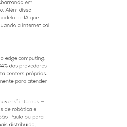
esbarrando em
o. Além disso,
modelo de IA que
quando a internet cai
elo edge computing.
 64% dos provedores
ta centers próprios.
amente para atender
nuvens” internas —
s de robótica e
 São Paulo ou para
is distribuída,