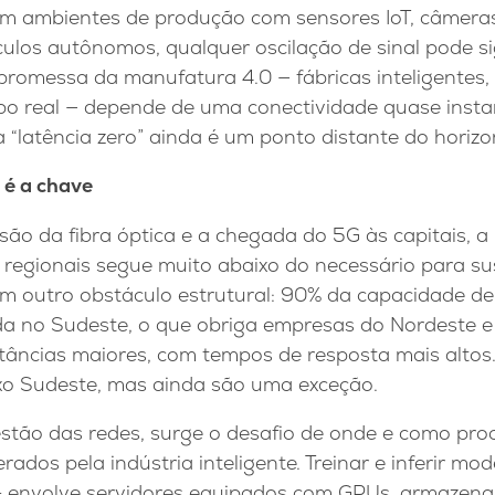
. Em ambientes de produção com sensores IoT, câmera
ulos autônomos, qualquer oscilação de sinal pode si
A promessa da manufatura 4.0 — fábricas inteligentes, 
o real — depende de uma conectividade quase instan
 “latência zero” ainda é um ponto distante do horizo
 é a chave
o da fibra óptica e a chegada do 5G às capitais, a 
 regionais segue muito abaixo do necessário para su
 um outro obstáculo estrutural: 90% da capacidade d
da no Sudeste, o que obriga empresas do Nordeste 
stâncias maiores, com tempos de resposta mais altos
eixo Sudeste, mas ainda são uma exceção.
stão das redes, surge o desafio de onde e como pro
dos pela indústria inteligente. Treinar e inferir mod
 envolve servidores equipados com GPUs, armazena