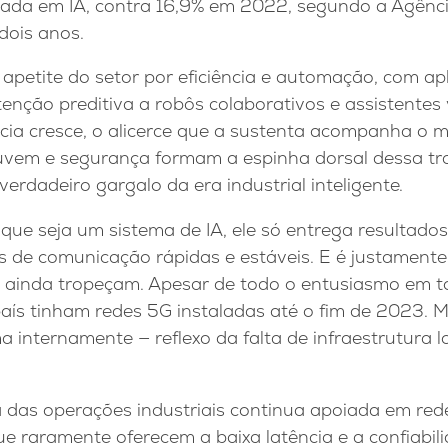
eada em IA, contra 16,9% em 2022, segundo a Agência
dois anos.
 apetite do setor por eficiência e automação, com a
nção preditiva a robôs colaborativos e assistentes v
ncia cresce, o alicerce que a sustenta acompanha 
nuvem e segurança formam a espinha dorsal dessa t
 verdadeiro gargalo da era industrial inteligente.
 que seja um sistema de IA, ele só entrega resultados
s de comunicação rápidas e estáveis. E é justamente
ras ainda tropeçam. Apesar de todo o entusiasmo em 
país tinham redes 5G instaladas até o fim de 2023. 
a internamente — reflexo da falta de infraestrutura lo
a das operações industriais continua apoiada em red
que raramente oferecem a baixa latência e a confiabil