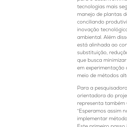
tecnologias mais se
manejo de plantas d
conciliando produtiv
inovação tecnológic
ambiental. Além diss
está alinhada ao co
substituição, reduçã
que busca minimizar
em experimentação ci
meio de métodos alt
Para a pesquisadora
orientadora do proje
representa também u
“Esperamos assim no
implementar métodos
Este primeiro passo 