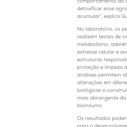
comportamento do co
detoxificar esse agr
acumular”, explica G
No laboratório, os 
realizam testes de vi
metabolismo, aderên
estresse celular e a
estruturas responsá
proteção e limpeza d
análises permitem id
alterações em difer
biológicas e constru
mais abrangente da
bioinsumo.
Os resultados poder
para o desenvolvim