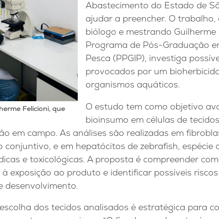
Abastecimento do Estado de Sã
ajudar a preencher. O trabalho,
biólogo e mestrando Guilherme F
Programa de Pós-Graduação em
Pesca (PPGIP), investiga possív
provocados por um bioherbicid
organismos aquáticos.
O estudo tem como objetivo aval
erme Felicioni, que
bioinsumo em células de tecidos
ão em campo. As análises são realizadas em fibrobla
 conjuntivo, e em hepatócitos de zebrafish, espécie
icas e toxicológicas. A proposta é compreender como
à exposição ao produto e identificar possíveis risco
de desenvolvimento.
 escolha dos tecidos analisados é estratégica para 