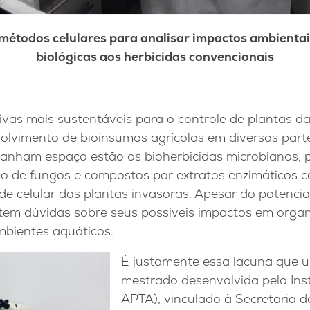
 métodos celulares para analisar impactos ambientai
biológicas aos herbicidas convencionais
tivas mais sustentáveis para o controle de plantas 
olvimento de bioinsumos agrícolas em diversas part
ganham espaço estão os bioherbicidas microbianos, 
ão de fungos e compostos por extratos enzimáticos 
e celular das plantas invasoras. Apesar do potenci
istem dúvidas sobre seus possíveis impactos em orga
bientes aquáticos.
É justamente essa lacuna que 
mestrado desenvolvida pelo Inst
APTA), vinculado à Secretaria d