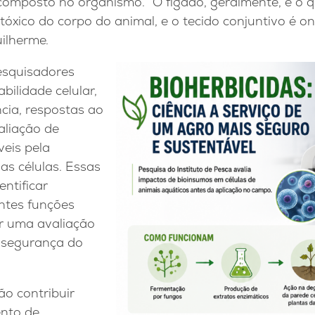
mposto no organismo. “O fígado, geralmente, é o q
otóxico do corpo do animal, e o tecido conjuntivo é o
uilherme.
pesquisadores
abilidade celular,
cia, respostas ao
valiação de
veis pela
as células. Essas
entificar
entes funções
ir uma avaliação
 segurança do
ão contribuir
ento de