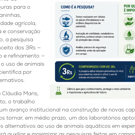
guras para o
aninhas,
idade agrícola,
a e conservação
o, a pesquisa
nceito dos 3Rs —
o e refinamento —
 o uso de animais
entífica por
ernativos.
 Cláudia Maris,
to, o trabalho
m avanço institucional na construção de novas capac
s tornar, em médio prazo, um dos laboratórios apto
 alternativos ao uso de animais aquáticos em exper
irá auxiliar e maximizar as pesquisas feitas em campo