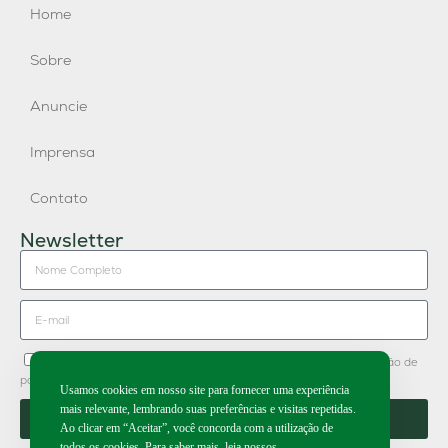
Home
Sobre
Anuncie
Imprensa
Contato
Newsletter
Concordo em receber newsletter do Grupo Publique e divulgação de
parceiros.
Usamos cookies em nosso site para fornecer uma experiência
mais relevante, lembrando suas preferências e visitas repetidas.
Enviar
Ao clicar em “Aceitar”, você concorda com a utilização de
todos os cookies. Para saber mais, leia nossos