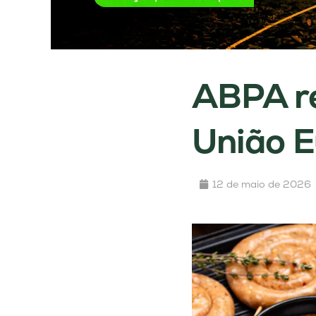
ABPA re
União E
12 de maio de 2026