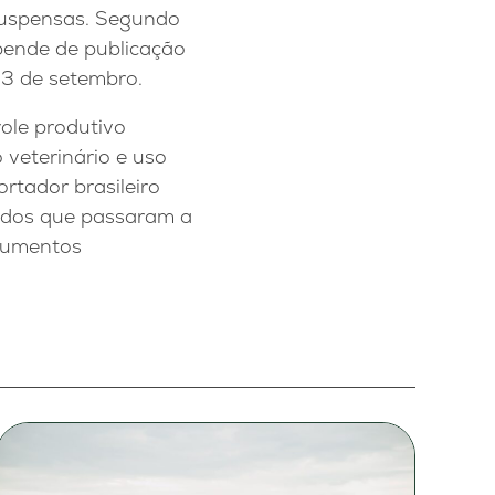
 suspensas. Segundo
pende de publicação
e 3 de setembro.
role produtivo
 veterinário e uso
rtador brasileiro
cados que passaram a
trumentos