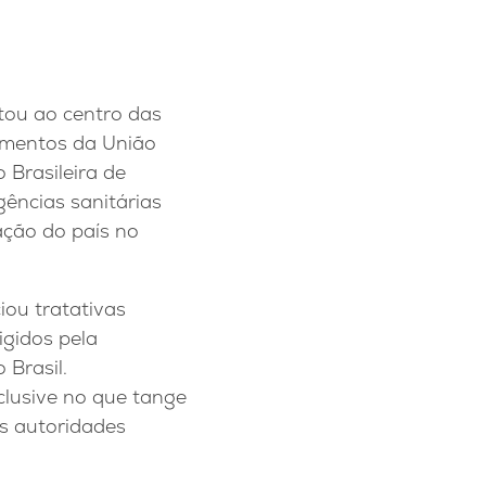
ltou ao centro das
amentos da União
 Brasileira de
gências sanitárias
ação do país no
iou tratativas
igidos pela
 Brasil.
clusive no que tange
às autoridades