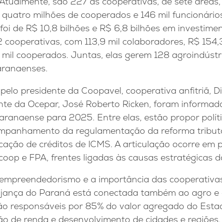
Atualmente, são 227 as cooperativas, de sete áreas,
quatro milhões de cooperados e 146 mil funcionários
oi de R$ 10,8 bilhões e R$ 6,8 bilhões em investime
 cooperativas, com 113,9 mil colaboradores, R$ 154,
 mil cooperados. Juntas, elas gerem 128 agroindústr
aranaenses.
elo presidente da Coopavel, cooperativa anfitriã, Dil
nte da Ocepar, José Roberto Ricken, foram informa
aranaense para 2025. Entre elas, estão propor polít
mpanhamento da regulamentação da reforma tributá
cação de créditos de ICMS. A articulação ocorre em 
oop e FPA, frentes ligadas às causas estratégicas 
empreendedorismo e a importância das cooperativa
A pujança do Paraná está conectada também ao agro e
são responsáveis por 85% do valor agregado do Esta
ão de renda e desenvolvimento de cidades e regiões