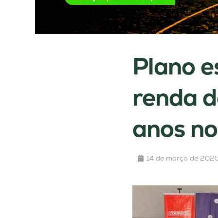
Plano e
renda d
anos n
14 de março de 202