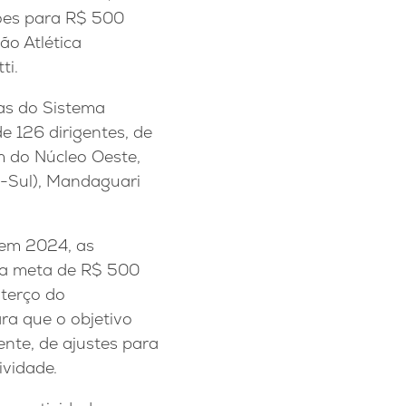
hões para R$ 500
ão Atlética
ti.
ias do Sistema
 126 dirigentes, de
m do Núcleo Oeste,
o-Sul), Mandaguari
 em 2024, as
 a meta de R$ 500
terço do
ra que o objetivo
nte, de ajustes para
ividade.