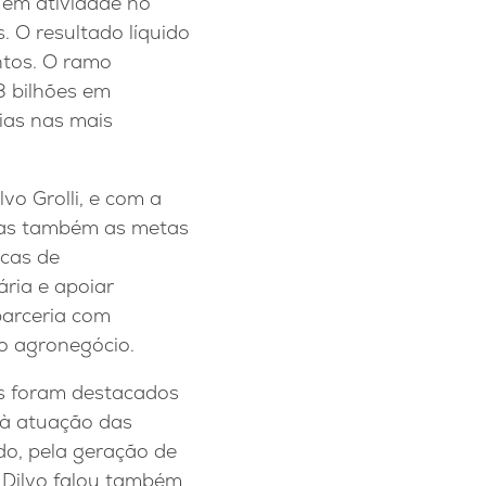
 em atividade no
. O resultado líquido
ntos. O ramo
3 bilhões em
ias nas mais
vo Grolli, e com a
das também as metas
icas de
ria e apoiar
parceria com
do agronegócio.
s foram destacados
 à atuação das
do, pela geração de
. Dilvo falou também