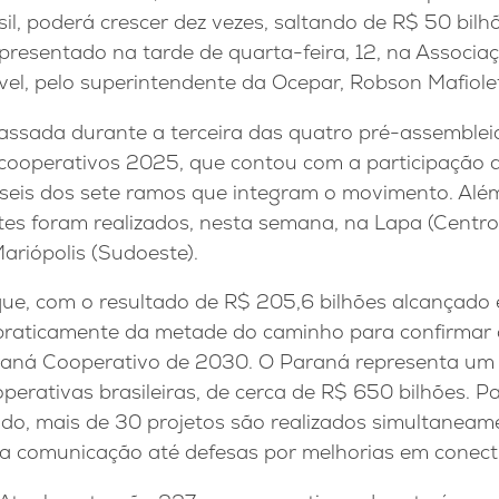
il, poderá crescer dez vezes, saltando de R$ 50 bil
apresentado na tarde de quarta-feira, 12, na Associaç
el, pelo superintendente da Ocepar, Robson Mafiolet
passada durante a terceira das quatro pré-assemble
cooperativos 2025, que contou com a participação de
 seis dos sete ramos que integram o movimento. Alé
es foram realizados, nesta semana, na Lapa (Centr
ariópolis (Sudoeste).
 que, com o resultado de R$ 205,6 bilhões alcançado
praticamente da metade do caminho para confirmar
raná Cooperativo de 2030. O Paraná representa um 
erativas brasileiras, de cerca de R$ 650 bilhões. Pa
do, mais de 30 projetos são realizados simultaneame
na comunicação até defesas por melhorias em conect