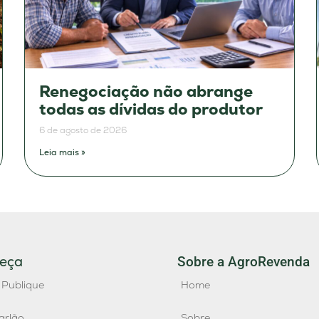
Renegociação não abrange
todas as dívidas do produtor
6 de agosto de 2026
Leia mais »
eça
Sobre a AgroRevenda
 Publique
Home
arlão
Sobre