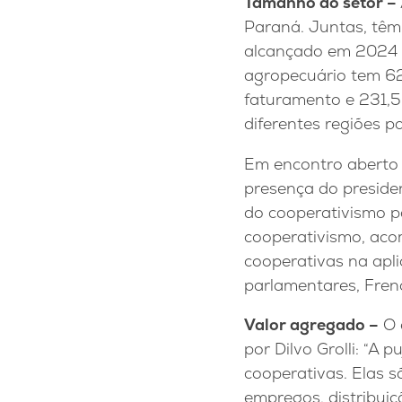
Tamanho do setor –
Paraná. Juntas, têm 
alcançado em 2024 f
agropecuário tem 62
faturamento e 231,5
diferentes regiões p
Em encontro aberto p
presença do preside
do cooperativismo p
cooperativismo, aco
cooperativas na apli
parlamentares, Frenc
Valor agregado –
O 
por Dilvo Grolli: “
cooperativas. Elas 
empregos, distribuiç