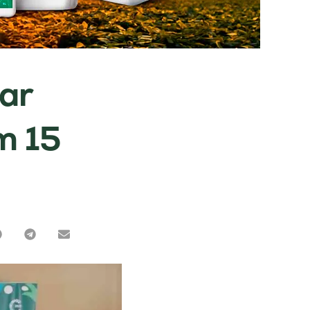
var
m 15