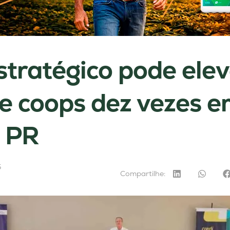
stratégico pode ele
e coops dez vezes e
o PR
5
Compartilhe: