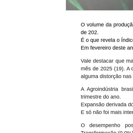
O volume da produçã
de 202.
É o que revela o Índ
Em fevereiro deste a
Vale destacar que m
mês de 2025 (19). A 
alguma distorção nas 
A Agroindústria bra
trimestre do ano.
Expansão derivada dos
E só não foi mais int
O desempenho posit
Transformação (0,0%