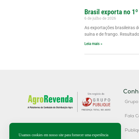
Brasil exporta no 1º
6 de julho de 2026
As exportações brasileiras 
suína e de frango. Resultad
Leia mais »
Conh
Grupo
Fala C
Publi
Usamos cookies em nosso site para fornecer uma experiência