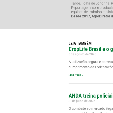
Tarde, Folha de Londrina,
Reportagem, com produção 
equipes de trabalho em in
Desde 2017, AgroDiretor 
LEIA TAMBÉM
CropLife Brasil e o 
5 de agosto de 2026
A utilização segura e corret
cumprimento das orientações
Leia mais »
ANDA treina policiai
31 de julho de 2026
O combate ao mercado ilegal 