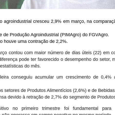
o agroindustrial cresceu 2,9% em março, na compar
ice de Produção Agroindustrial (PIMAgro) do FGVAgro
.
no houve uma contração de 2,2%.
arço contou com maior número de dias úteis (22) em
diferença pode ter favorecido o desempenho do setor, 
estatísticas do mês.
sileira conseguiu acumular um crescimento de 0,4% 
 setores de Produtos Alimentícios (2,6%) e de Bebidas
ensa devido à retração de 2,7% do segmento de Produtos
ivo no primeiro trimestre foi fundamental para
) não operasse em campo negativo no mesmo período.