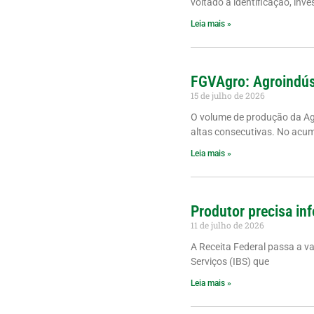
voltado à identificação, inve
Leia mais »
FGVAgro: Agroindús
15 de julho de 2026
O volume de produção da A
altas consecutivas. No acu
Leia mais »
Produtor precisa inf
11 de julho de 2026
A Receita Federal passa a v
Serviços (IBS) que
Leia mais »