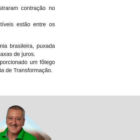
traram contração no
íveis estão entre os
ia brasileira, puxada
axas de juros.
oporcionado um fôlego
ria de Transformação.