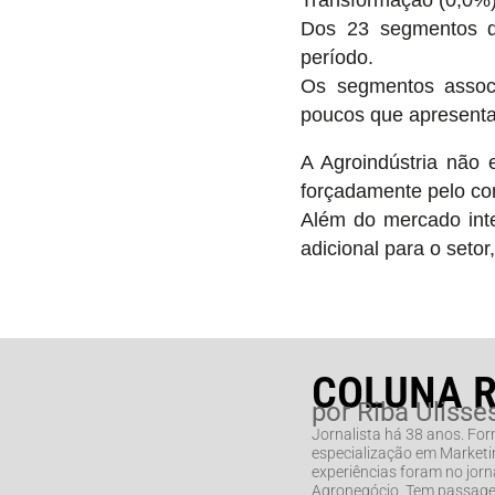
Dos 23 segmentos q
período.
Os segmentos associ
poucos que apresenta
A Agroindústria não 
forçadamente pelo co
Além do mercado inte
adicional para o setor
COLUNA 
por Riba Ulisse
Jornalista há 38 anos. Fo
especialização em Marketin
experiências foram no jorna
Agronegócio. Tem passage