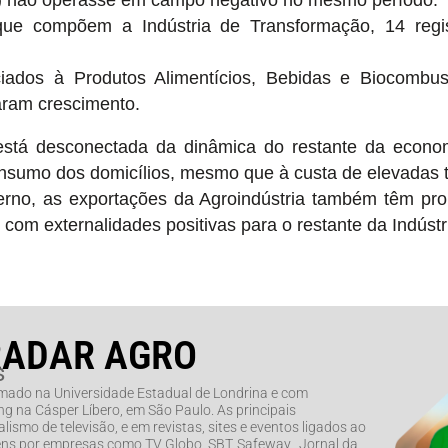
ue compõem a Indústria de Transformação, 14 regis
ados à Produtos Alimentícios, Bebidas e Biocombust
ram crescimento.
está desconectada da dinâmica do restante da econom
nsumo dos domicílios, mesmo que à custa de elevadas t
rno, as exportações da Agroindústria também têm pr
, com externalidades positivas para o restante da Indúst
RADAR AGRO
s
rmado na Universidade Estadual de Londrina e com
g na Cásper Líbero, em São Paulo. As principais
lismo de televisão, e em revistas, sites e eventos ligados ao
ns por empresas como TV Globo, SBT, Safeway, Jornal da