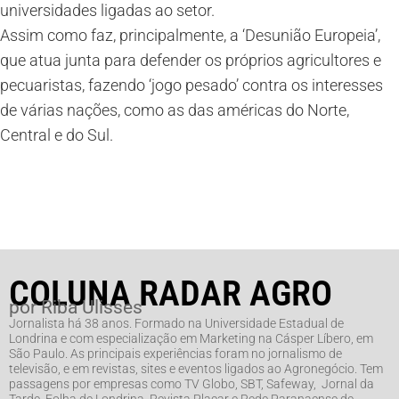
universidades ligadas ao setor.
Assim como faz, principalmente, a ‘Desunião Europeia’,
que atua junta para defender os próprios agricultores e
pecuaristas, fazendo ‘jogo pesado’ contra os interesses
de várias nações, como as das américas do Norte,
Central e do Sul.
COLUNA RADAR AGRO
por Riba Ulisses
Jornalista há 38 anos. Formado na Universidade Estadual de
Londrina e com especialização em Marketing na Cásper Líbero, em
São Paulo. As principais experiências foram no jornalismo de
televisão, e em revistas, sites e eventos ligados ao Agronegócio. Tem
passagens por empresas como TV Globo, SBT, Safeway, Jornal da