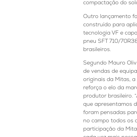
compactação do solo
Outro lançamento f
construído para apli
tecnologia VF e cap
pneu SFT 710/70R38,
brasileiros.
Segundo Mauro Olive
de vendas de equip
originais da Mitas, 
reforça o elo da ma
produtor brasileiro. 
que apresentamos du
foram pensadas par
no campo todos os d
participação da Mita
cada vez mais nossa