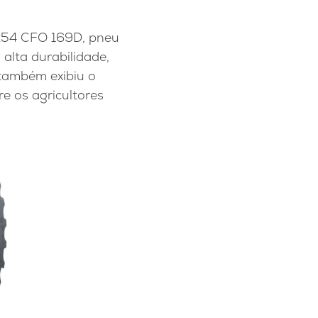
5R54 CFO 169D, pneu
alta durabilidade,
 também exibiu o
e os agricultores