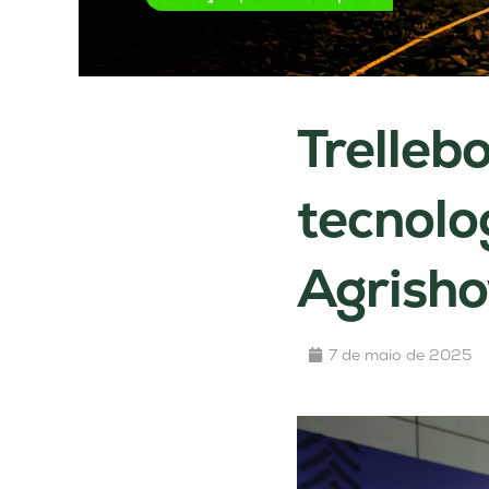
Trelleb
tecnolo
Agrish
7 de maio de 2025