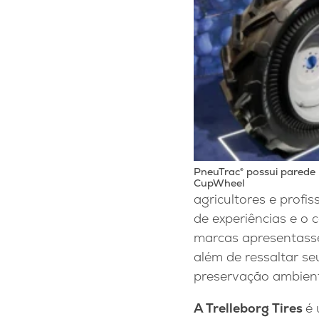
PneuTrac® possui parede 
CupWheel
agricultores e profi
de experiências e o
marcas apresentasse
além de ressaltar s
preservação ambient
A Trelleborg Tires
é 