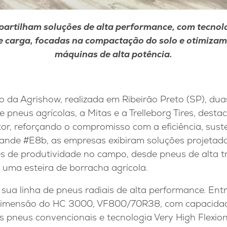
partilham soluções de alta performance, com tecno
e carga, focadas na compactação do solo e otimiza
máquinas de alta potência.
 da Agrishow, realizada em Ribeirão Preto (SP), dua
 pneus agrícolas, a Mitas e a Trelleborg Tires, desta
or, reforçando o compromisso com a eficiência, sust
nde #E8b, as empresas exibiram soluções projetada
 de produtividade no campo, desde pneus de alta tr
 uma esteira de borracha agrícola.
a sua linha de pneus radiais de alta performance. Ent
dimensão do HC 3000, VF800/70R38, com capacida
 pneus convencionais e tecnologia Very High Flexion