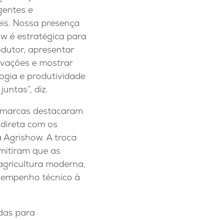
igentes e
is. Nossa presença
w é estratégica para
odutor, apresentar
ovações e mostrar
ogia e produtividade
untas”, diz.
marcas destacaram
direta com os
a Agrishow. A troca
mitiram que as
agricultura moderna,
esempenho técnico à
das para