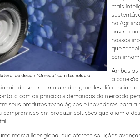
mais intel
sustentáve
na Agrisho
ouvir o pr
nossas in
que tecnol
caminham j
Ambas as 
lateral de design “Omega” com tecnologia
a conexão 
ssionais do setor como um dos grandes diferenciais d
 contato com as principais demandas do mercado per
m seus produtos tecnológicos e inovadores para a 
eu compromisso em produzir soluções que aliam o d
al.
uma marca líder global que oferece soluções avança