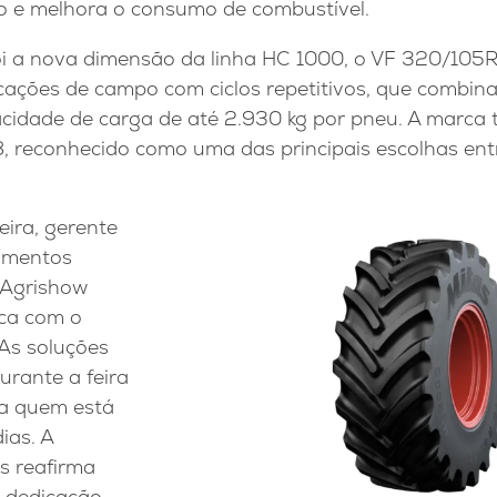
 e melhora o consumo de combustível.
oi a nova dimensão da linha HC 1000, o VF 320/10
cações de campo com ciclos repetitivos, que combina 
acidade de carga de até 2.930 kg por pneu. A marca
 reconhecido como uma das principais escolhas entr
ira, gerente
amentos
a Agrishow
rca com o
“As soluções
rante a feira
a quem está
ias. A
s reafirma
 dedicação