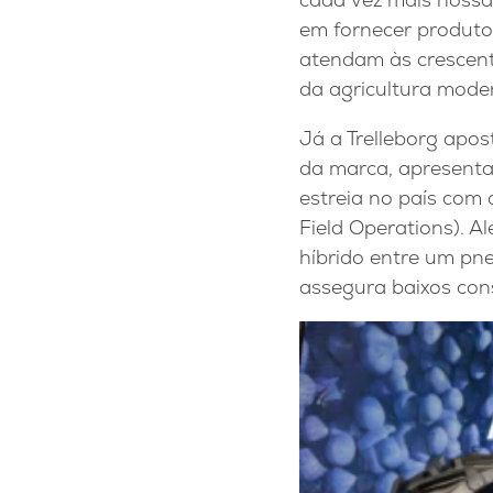
em fornecer produto
atendam às crescen
da agricultura moder
Já a Trelleborg apo
da marca, apresenta
estreia no país com
Field Operations). A
híbrido entre um pne
assegura baixos con