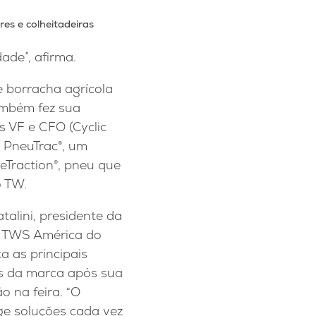
es e colheitadeiras
ade”, afirma.
e borracha agrícola
ambém fez sua
 VF e CFO (Cyclic
o PneuTrac®, um
eTraction®, pneu que
o TW.
talini, presidente da
 TWS América do
a as principais
s da marca após sua
o na feira. “O
ge soluções cada vez