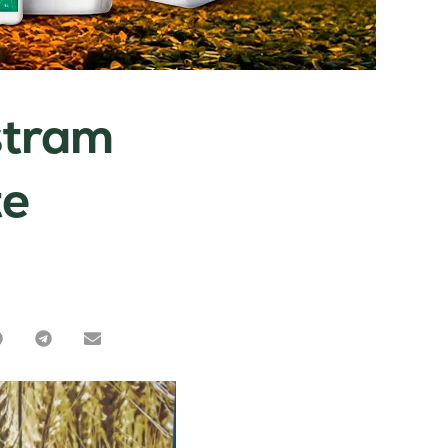
stram
te