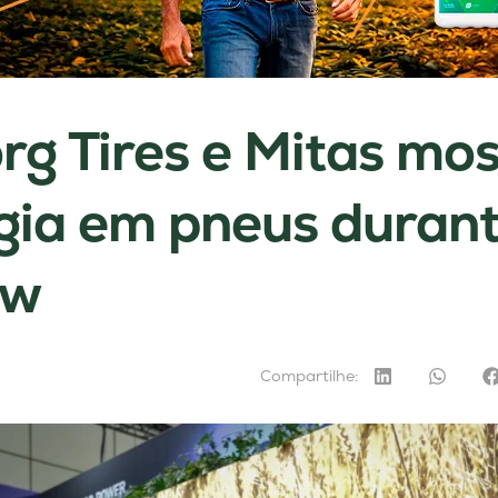
org Tires e Mitas mo
gia em pneus duran
ow
Compartilhe: