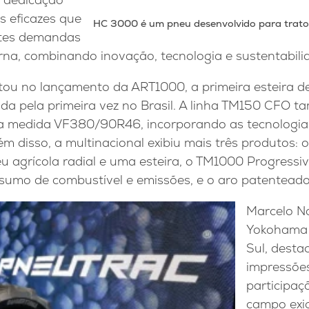
s eficazes que
HC 3000 é um pneu desenvolvido para trator
tes demandas
na, combinando inovação, tecnologia e sustentabilid
stou no lançamento da ART1000, a primeira esteira d
da pela primeira vez no Brasil. A linha TM150 CFO t
 a medida VF380/90R46, incorporando as tecnologias
lém disso, a multinacional exibiu mais três produtos: 
u agrícola radial e uma esteira, o TM1000 Progressiv
sumo de combustível e emissões, e o aro patentead
Marcelo Na
Yokohama
Sul, destac
impressõe
participaçã
campo exi