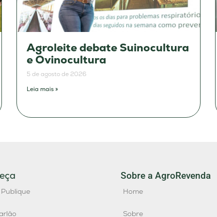
Agroleite debate Suinocultura
e Ovinocultura
5 de agosto de 2026
Leia mais »
eça
Sobre a AgroRevenda
 Publique
Home
arlão
Sobre