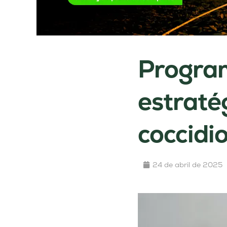
Program
estraté
coccidi
24 de abril de 2025