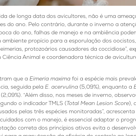
ida de longa data dos avicultores, não é uma ameaç
s do ano. Pelo contrário, durante o inverno a atenç
poca do ano, falhas de manejo e na ambiência pode
 ambiente propício para a esporulação dos oocistos
imerias, protozoários causadores da coccidiose”, exp
iência Animal e coordenadora técnica de avicultur
tram que a
Eimeria maxima
foi a espécie mais preval
cia, seguida pela
E. acervulina
(5,09%), enquanto a
E
 (2,09%). “Além disso, nos meses de inverno, obser
egundo o indicador TMLS (
Total Mean Lesion Score
),
sados pelas três espécies monitoradas”, acrescenta 
 cuidados com o manejo, é essencial adaptar o prog
rotação correta dos princípios ativos evita o desenvo
bui para a manutenção da eficácia do controle ao lon