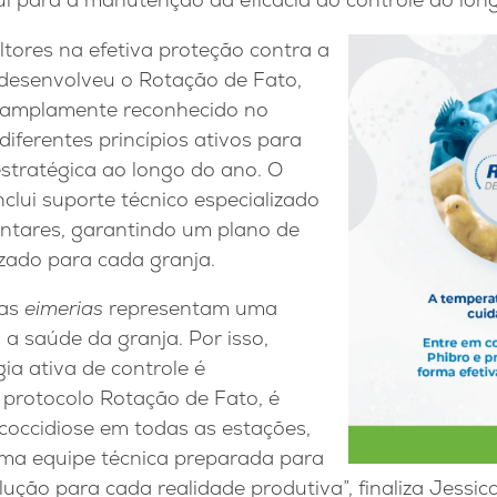
ltores na efetiva proteção contra a
 desenvolveu o Rotação de Fato,
, amplamente reconhecido no
iferentes princípios ativos para
estratégica ao longo do ano. O
lui suporte técnico especializado
ntares, garantindo um plano de
zado para cada granja.
 as
eimerias
representam uma
 a saúde da granja. Por isso,
ia ativa de controle é
protocolo Rotação de Fato, é
 coccidiose em todas as estações,
ma equipe técnica preparada para
lução para cada realidade produtiva”, finaliza Jess