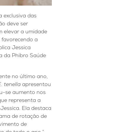
a exclusiva das
ão deve ser
m elevar a umidade
, favorecendo a
lica Jessica
a da Phibro Saúde
ente no último ano,
. tenella
apresentou
vou-se aumento nos
 que representa a
Jessica. Ela destaca
rama de rotação de
lvimento de
go de todo o ano.”