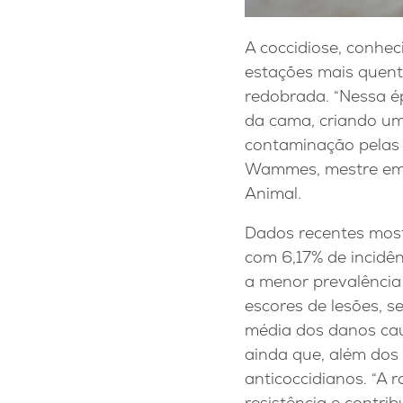
A coccidiose, conhec
estações mais quente
redobrada. “Nessa é
da cama, criando um
contaminação pelas e
Wammes, mestre em C
Animal.
Dados recentes mos
com 6,17% de incidên
a menor prevalência
escores de lesões, s
média dos danos cau
ainda que, além dos
anticoccidianos. “A 
resistência e contri