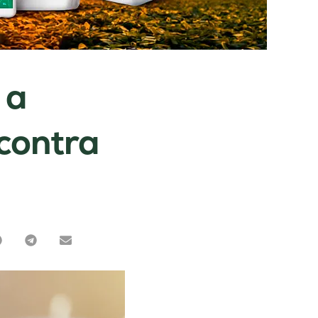
 a
 contra