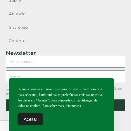
Sobre
Anuncie
Imprensa
Contato
Newsletter
Concordo em receber newsletter do Grupo Publique e divulgação de
Usamos cookies em nosso site para fornecer uma experiência
parceiros.
mais relevante, lembrando suas preferências e visitas repetidas.
Ao clicar em “Aceitar”, você concorda com a utilização de
Enviar
todos os cookies. Para saber mais, leia nossos
Aceitar