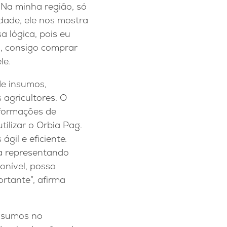
 “Na minha região, só
dade, ele nos mostra
a lógica, pois eu
m, consigo comprar
le.
de insumos,
agricultores. O
nformações de
tilizar o Orbia Pag.
gil e eficiente.
ba representando
onível, posso
ortante”, afirma
Insumos no