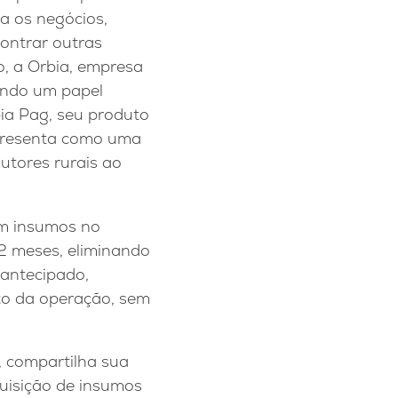
ta os negócios,
ontrar outras
o, a Orbia, empresa
ando um papel
bia Pag, seu produto
apresenta como uma
dutores rurais ao
am insumos no
12 meses, eliminando
 antecipado,
to da operação, sem
, compartilha sua
quisição de insumos