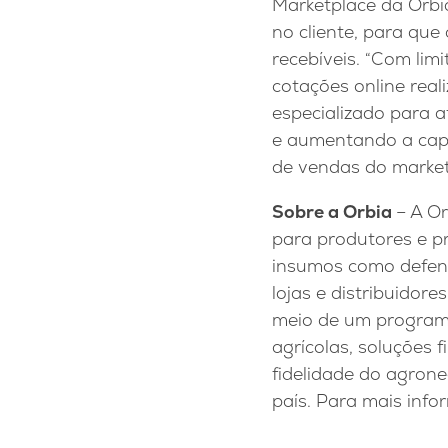
Marketplace da Orb
no cliente, para que
recebíveis. “Com lim
cotações online rea
especializado para a
e aumentando a capa
de vendas do market
Sobre a Orbia
– A O
para produtores e p
insumos como defensi
lojas e distribuidore
meio de um program
agrícolas, soluções 
fidelidade do agron
país. Para mais info