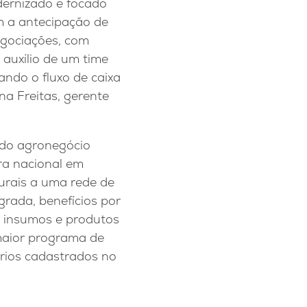
ernizado e focado
m a antecipação de
egociações, com
auxílio de um time
ando o fluxo de caixa
a Freitas, gerente
 do agronegócio
ra nacional em
rurais a uma rede de
egrada, benefícios por
 insumos e produtos
 maior programa de
ários cadastrados no