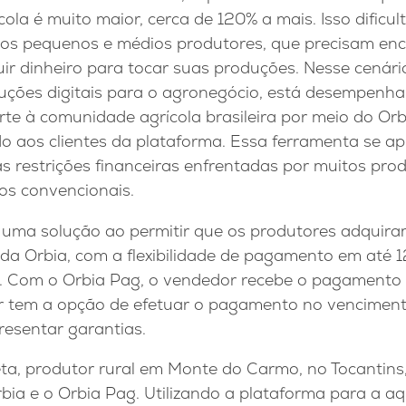
cola é muito maior, cerca de 120% a mais. Isso dificul
 os pequenos e médios produtores, que precisam enc
ir dinheiro para tocar suas produções. Nesse cenári
luções digitais para o agronegócio, está desempenh
orte à comunidade agrícola brasileira por meio do Or
ado aos clientes da plataforma. Essa ferramenta se 
as restrições financeiras enfrentadas por muitos pro
os convencionais.
 uma solução ao permitir que os produtores adquir
 da Orbia, com a flexibilidade de pagamento em até 
as. Com o Orbia Pag, o vendedor recebe o pagamento
r tem a opção de efetuar o pagamento no vencimen
resentar garantias.
eta, produtor rural em Monte do Carmo, no Tocantins
bia e o Orbia Pag. Utilizando a plataforma para a a