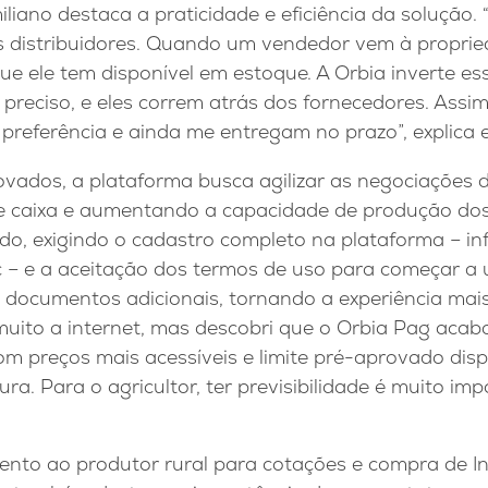
liano destaca a praticidade e eficiência da solução.
es distribuidores. Quando um vendedor vem à proprie
que ele tem disponível em estoque. A Orbia inverte ess
preciso, e eles correm atrás dos fornecedores. Assi
referência e ainda me entregam no prazo”, explica e
ovados, a plataforma busca agilizar as negociações 
de caixa e aumentando a capacidade de produção dos 
ado, exigindo o cadastro completo na plataforma – i
tc – e a aceitação dos termos de uso para começar a u
documentos adicionais, tornando a experiência mais á
uito a internet, mas descobri que o Orbia Pag aca
om preços mais acessíveis e limite pré-aprovado disp
ura. Para o agricultor, ter previsibilidade é muito imp
ento ao produtor rural para cotações e compra de 