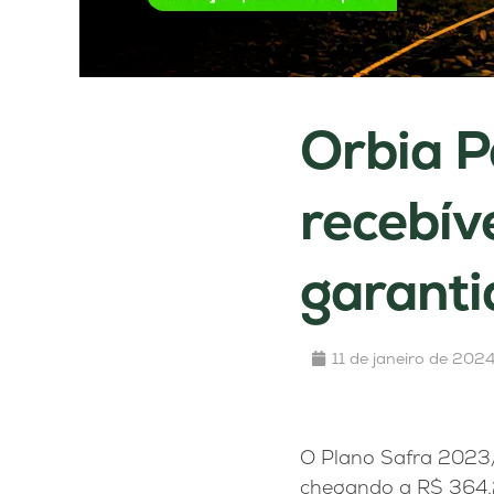
Orbia P
recebív
garanti
11 de janeiro de 202
O Plano Safra 2023
chegando a R$ 364,2