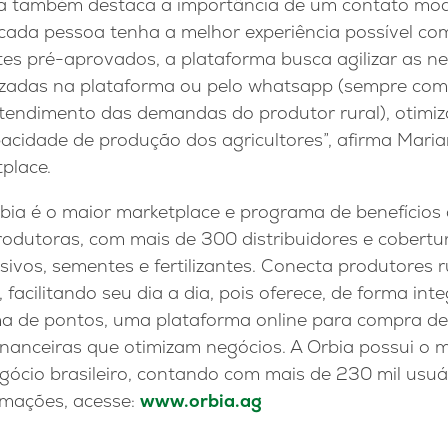
ia também destaca a importância de um contato mod
 cada pessoa tenha a melhor experiência possível co
ites pré-aprovados, a plataforma busca agilizar as n
lizadas na plataforma ou pelo whatsapp (sempre com 
tendimento das demandas do produtor rural), otimiz
cidade de produção dos agricultores”, afirma Marian
place.
rbia é o maior marketplace e programa de benefícios
rodutoras, com mais de 300 distribuidores e cobertu
vos, sementes e fertilizantes. Conecta produtores 
s, facilitando seu dia a dia, pois oferece, de forma int
a de pontos, uma plataforma online para compra de
financeiras que otimizam negócios. A Orbia possui o
egócio brasileiro, contando com mais de 230 mil usu
rmações, acesse:
www.orbia.ag