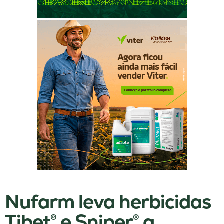
Nufarm leva herbicidas
Tibet® e Sniper® a