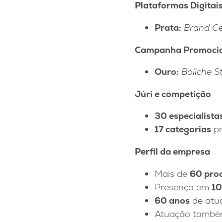
Plataformas Digitai
Prata:
Brand C
Campanha Promocion
Ouro:
Boliche St
Júri e competição
30 especialista
17 categorias
pr
Perfil da empresa
Mais de
60 pro
Presença em
10
60 anos
de atua
Atuação tamb