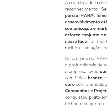
A coordenadora de
reconhecimento. “
Se
para a IHARA. Temos
desenvolvimento até
comunicação e marke
esforço conjunto e 
nosso lado
”, afirma
melhores soluções ao
Os prêmios da IHARA
a profundidade de s
a empresa levou
ou
com Seiv
e
bronze
c
ouro
com a embala
Campanhas e Proje
conquistou
prata
e
fechou o conjunto 