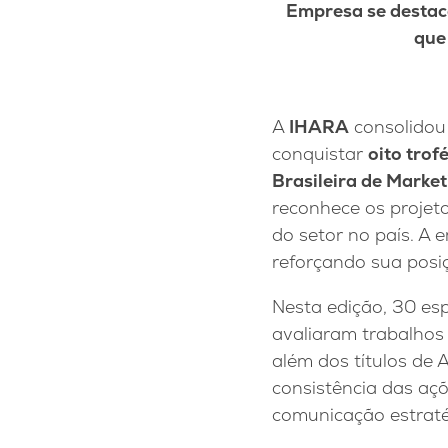
Empresa se destaca
que
A
IHARA
consolidou
conquistar
oito trof
Brasileira de Marke
reconhece os projet
do setor no país. A 
reforçando sua posi
Nesta edição, 30 esp
avaliaram trabalhos
além dos títulos de 
consistência das aç
comunicação estraté