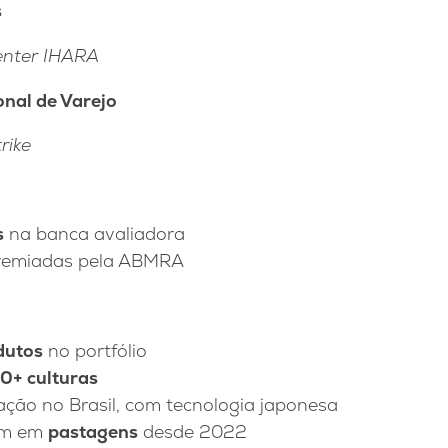
s
enter IHARA
al de Varejo
rike
s
na banca avaliadora
emiadas pela ABMRA
dutos
no portfólio
0+ culturas
ção no Brasil, com tecnologia japonesa
ém em
pastagens
desde 2022