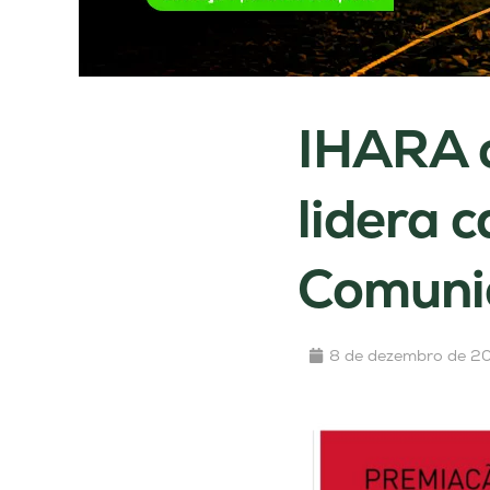
IHARA c
lidera 
Comuni
8 de dezembro de 2