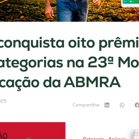
onquista oito prêmi
categorias na 23ª Mo
cação da ABMRA
025
Compartilhe: