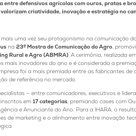
 entre defensivos agrícolas com ouros, pratas e bro
 valorizam criatividade, inovação e estratégia no ca
 mais uma vez seu protagonismo na comunicação d
éus
na
23ª Mostra de Comunicação do Agro
, promov
ting Rural e Agro (ABMRA)
. A cerimônia, realizada e
os mais inovadores do ano e é considerada a premia
empresa foi a mais premiada entre as fabricantes de d
ção de referência no mercado.
ecialistas — entre comunicadores, executivos e lider
 inscritos em
17 categorias
, premiando cases com Our
Agência e Anunciante do Ano. Para a IHARA, o result
ões de marketing e o alinhamento entre inovação tec
gica.