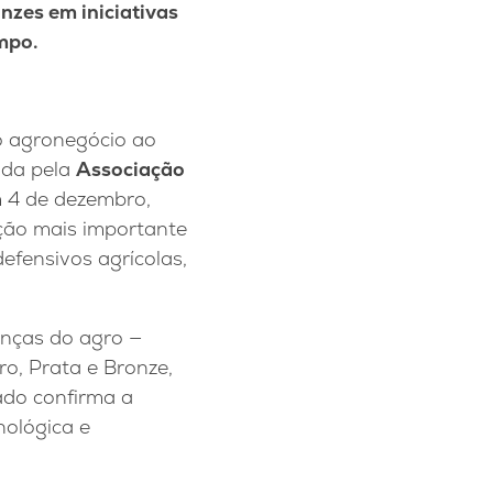
nzes em iniciativas
mpo.
o agronegócio ao
ida pela
Associação
m 4 de dezembro,
ção mais importante
efensivos agrícolas,
anças do agro —
o, Prata e Bronze,
ado confirma a
nológica e