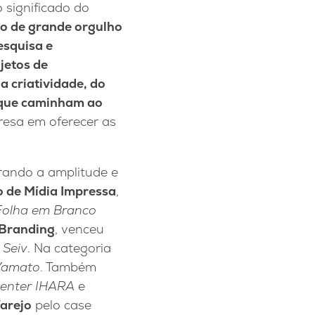
o significado do
o de grande orgulho
esquisa e
jetos de
 criatividade, do
s que caminham ao
resa em oferecer as
rando a amplitude e
o de Mídia Impressa
,
Folha em Branco
 Branding
, venceu
 Seiv
. Na categoria
Yamato
. Também
enter IHARA
e
arejo
pelo case