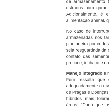
de armazenamento t
estrados para garant
Adicionalmente, é 
alimentação animal, q
No caso de interrup
armazenadas nos tan
plantadeira por curt
seja resguardada da 
contato das sement
precoce, inchaço e da
Manejo integrado e
Ferri ressalta que
adequadamente o níve
de Pragas e Doenças 
híbridos mais toler
áreas.
“Dado que os