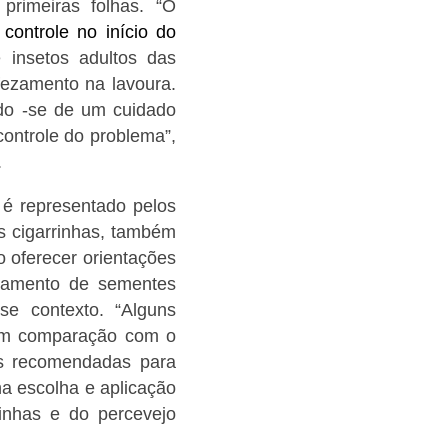
primeiras folhas.
“O
e
controle no início do
e insetos adultos das
fezamento na lavoura.
ndo -se de um cuidado
ontrole do problema”,
.
é representado pelos
s cigarrinhas, também
o oferecer orientações
ratamento de sementes
sse contexto. “Alguns
 em comparação com o
ses recomendadas para
a escolha e aplicação
rinhas e do percevejo