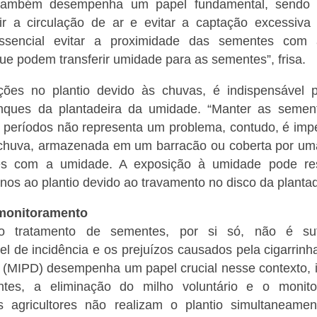
ambém desempenha um papel fundamental, sendo re
ir a circulação de ar e evitar a captação excessiv
essencial evitar a proximidade das sementes com
ue podem transferir umidade para as sementes”, frisa.
ções no plantio devido às chuvas, é indispensável 
ques da plantadeira da umidade. “Manter as semen
os períodos não representa um problema, contudo, é imp
chuva, armazenada em um barracão ou coberta por uma
es com a umidade. A exposição à umidade pode res
nos ao plantio devido ao travamento no disco da plantade
 monitoramento
 o tratamento de sementes, por si só, não é sufi
l de incidência e os prejuízos causados pela cigarrinh
(MIPD) desempenha um papel crucial nesse contexto, i
antes, a eliminação do milho voluntário e o monit
 agricultores não realizam o plantio simultaneame