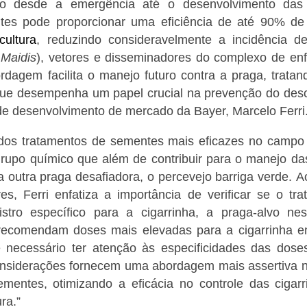
ho desde a emergência até o desenvolvimento das 
tes pode proporcionar uma eficiência de até 90% d
cultura
, reduzindo consideravelmente a incidência d
 Maidis
), vetores e disseminadores do complexo de en
rdagem facilita o manejo futuro contra a praga, trata
 que desempenha um papel crucial na prevenção do desc
de desenvolvimento de mercado da Bayer, Marcelo Ferri
dos tratamentos de sementes mais eficazes no campo 
grupo químico que além de contribuir para o manejo da
ra outra praga desafiadora, o percevejo barriga verde.
A
res, Ferri enfatiza a importância de verificar se o t
istro específico para a cigarrinha, a praga-alvo ne
 recomendam doses mais elevadas para a cigarrinha
é necessário ter atenção às especificidades das do
nsiderações fornecem uma abordagem mais assertiva n
mentes, otimizando a eficácia no controle das cigar
ra.”