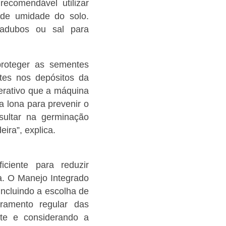
comendável utilizar
a de umidade do solo.
 adubos ou sal para
proteger as sementes
tes nos depósitos da
erativo que a máquina
 lona para prevenir o
ultar na germinação
ira”, explica.
ciente para reduzir
a. O Manejo Integrado
ncluindo a escolha de
oramento regular das
nte e considerando a