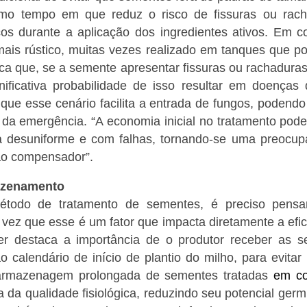
mo tempo em que reduz o risco de fissuras ou rac
cos durante a aplicação dos ingredientes ativos. Em c
mais rústico, muitas vezes realizado em tanques que 
aca que, se a semente apresentar fissuras ou rachadura
ificativa probabilidade de isso resultar em doenças
que esse cenário facilita a entrada de fungos, podendo
da emergência. “A economia inicial no tratamento pode 
a desuniforme e com falhas, tornando-se uma preocup
ão compensador”.
azenamento
todo de tratamento de sementes, é preciso pens
ez que esse é um fator que impacta diretamente a efic
r destaca a importância de o produtor receber as 
 calendário de início de plantio do milho, para evita
armazenagem prolongada de sementes tratadas
em co
 da qualidade fisiológica, reduzindo seu potencial germi