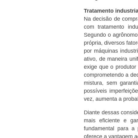
Tratamento industria
Na decisão de compra
com tratamento indus
Segundo o agrônomo d
própria, diversos fat
por máquinas industr
ativo, de maneira un
exige que o produtor
comprometendo a dedi
mistura, sem garant
possíveis imperfeiçõ
vez, aumenta a probab
Diante dessas consid
mais eficiente e ga
fundamental para a 
oferece a vantagem a