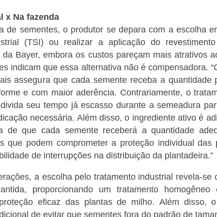
l x Na fazenda
 de sementes, o produtor se depara com a escolha en
trial (TSI) ou realizar a aplicação do revestiment
a Bayer, embora os custos pareçam mais atrativos ao
ores indicam que essa alternativa não é compensadora.
“
iais assegura que cada semente receba a quantidade p
iforme e com maior aderência. Contrariamente, o tratam
 divida seu tempo já escasso durante a semeadura para
cação necessária. Além disso, o ingrediente ativo é ad
ia de que cada semente receberá a quantidade ade
es que podem comprometer a proteção individual das p
ilidade de interrupções na distribuição da plantadeira.”
erações, a escolha pelo tratamento industrial revela-
rantida, proporcionando um tratamento homogêneo 
proteção eficaz das plantas de milho.
Além disso, o 
dicional de evitar que sementes fora do padrão de tam