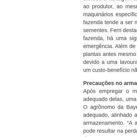
ao produtor, ao mes
maquinários específi
fazenda tende a ser 
sementes.
Ferri dest
fazenda, há uma sign
emergência. Além de 
plantas antes mesmo 
devido a uma lavour
um custo-benefício n
Precauções no arm
Após empregar o mé
adequado delas, uma v
O agrônomo da Baye
adequado, alinhado ao
armazenamento.
“A 
pode resultar na perda