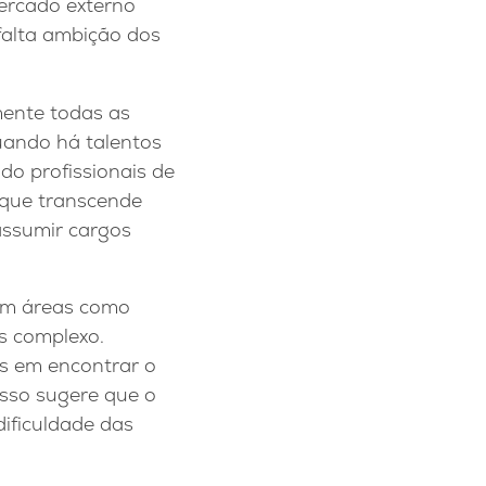
mercado externo
falta ambição dos
ente todas as
uando há talentos
do profissionais de
 que transcende
assumir cargos
 em áreas como
is complexo.
es em encontrar o
Isso sugere que o
ificuldade das