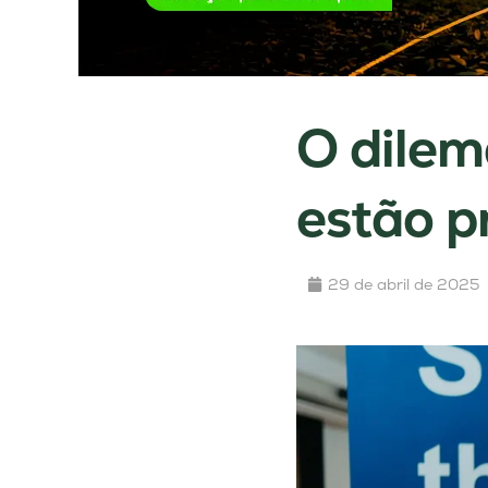
O dilem
estão p
29 de abril de 2025