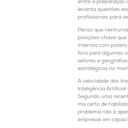
entre a preparação 
levanta questões es
profissionais para s
Penso que nenhuma 
posições-chave que 
internos com potenci
fora para algumas v
setores e geografias
estratégicos no mom
A velocidade das tr
Inteligência Artifici
Segundo uma recen
mix certo de habilid
problema não é apen
empresas em capacit