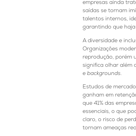
empresas ainda trat
saídas se tornam imi
talentos internos, i
garantindo que haja
A diversidade e in
Organizações moder
reprodução, porém u
significa olhar além 
e
backgrounds
.
Estudos de mercado
ganham em retenção 
que 41% das empresa
essenciais, o que p
claro, o risco de pe
tornam ameaças rea