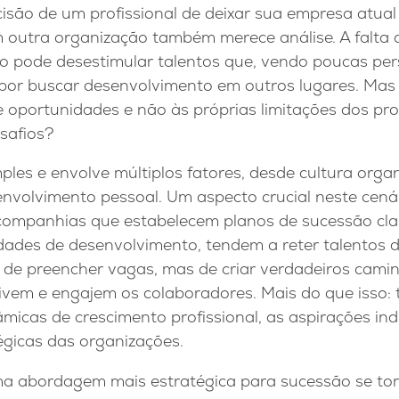
cisão de um profissional de deixar sua empresa atua
m outra organização também merece análise. A falta
o pode desestimular talentos que, vendo poucas per
por buscar desenvolvimento em outros lugares. Mas 
de oportunidades e não às próprias limitações dos pro
safios?
ples e envolve múltiplos fatores, desde cultura organ
envolvimento pessoal. Um aspecto crucial neste cen
 companhias que estabelecem planos de sucessão clar
dades de desenvolvimento, tendem a reter talentos d
 de preencher vagas, mas de criar verdadeiros cami
ivem e engajem os colaboradores. Mais do que isso: 
icas de crescimento profissional, as aspirações indi
égicas das organizações.
a abordagem mais estratégica para sucessão se tor