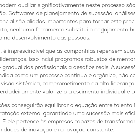
odem auxiliar significativamente neste processo são
ão. Softwares de planejamento de sucessão, análise
cial são aliados importantes para tornar este proc
anto, nenhuma ferramenta substitui o engajamento 
o no desenvolvimento das pessoas.
o, é imprescindível que as companhias repensem su
ideranças. Isso inclui programas robustos de mento
 gradual dos profissionais a desafios reais. A suces
ndida como um processo contínuo e orgânico, não 
 visão sistêmica, comprometimento da alta liderança
erdadeiramente valorize o crescimento individual e co
ões conseguirão equilibrar a equação entre talento 
ratação externa, garantindo uma sucessão mais efici
 E ele pertence às empresas capazes de transformar
idades de inovação e renovação constante.