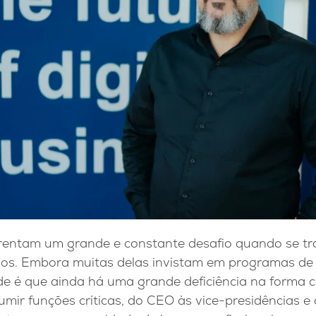
rentam um grande e constante desafio quando se tr
vos. Embora muitas delas invistam em programas de
dade é que ainda há uma grande deficiência na form
mir funções críticas, do CEO às vice-presidências e d