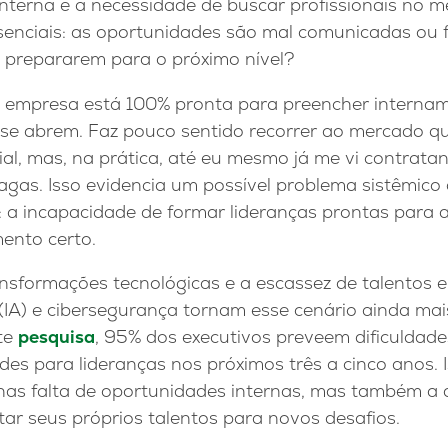
interna e a necessidade de buscar profissionais no 
senciais: as oportunidades são mal comunicadas ou 
e prepararem para o próximo nível?
empresa está 100% pronta para preencher internam
se abrem. Faz pouco sentido recorrer ao mercado q
al, mas, na prática, até eu mesmo já me vi contratan
agas. Isso evidencia um possível problema sistêmico
: a incapacidade de formar lideranças prontas para 
ento certo.
ansformações tecnológicas e a escassez de talentos
al (IA) e cibersegurança tornam esse cenário ainda ma
te
pesquisa
, 95% dos executivos preveem dificuldad
ades para lideranças nos próximos três a cinco anos. 
as falta de oportunidades internas, mas também a d
ar seus próprios talentos para novos desafios.