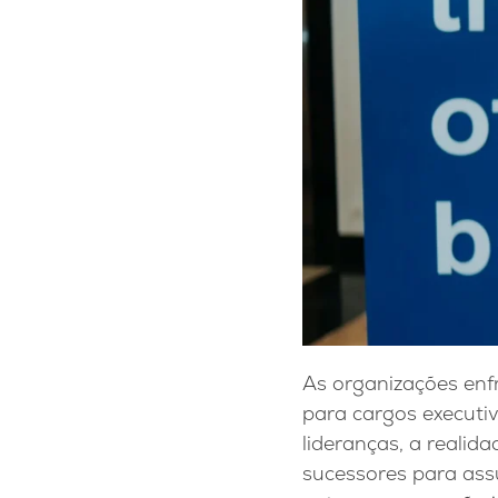
As organizações enf
para cargos executi
lideranças, a reali
sucessores para assu