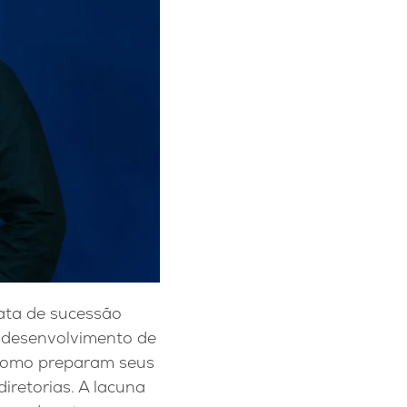
ata de sucessão
 desenvolvimento de
a como preparam seus
iretorias. A lacuna