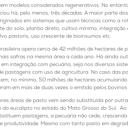
 em modelos considerados regenerativos. No entanto
ciou há, pelo menos, três décadas. A maior parte do
riginados em sistemas que usam técnicas como a rot
 do solo, plantio direto, cultivo mínimo, integração 
ilvo pastoris, uso crescente de bioinsumos etc.
brasileira opera cerca de 42 milhões de hectares de pl
ais safras na mesma área a cada ano. Há ainda outr
 em integração com pecuária, seja nos diversos sist
de pastagens com uso de agricultura. No caso das pa
stem, no mínimo, 50 milhões de hectares acumuland
ram em mais de duas vezes o emitido pelos bovinos 
ores áreas de pasto vem sendo substituída por outra
o do eucalipto no estado do Mato Grosso do Sul. 
ubstituem pastagens, a pecuária não cede, crescendo
de produtividade. Mesmo com tanto pasto em degrad