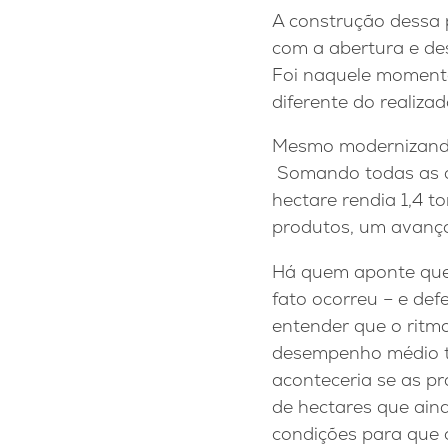
A construção dessa p
com a abertura e de
Foi naquele moment
diferente do realiza
Mesmo modernizando
Somando todas as at
hectare rendia 1,4 
produtos, um avanço
Há quem aponte qued
fato ocorreu – e de
entender que o ritm
desempenho médio tr
aconteceria se as p
de hectares que aind
condições para que 