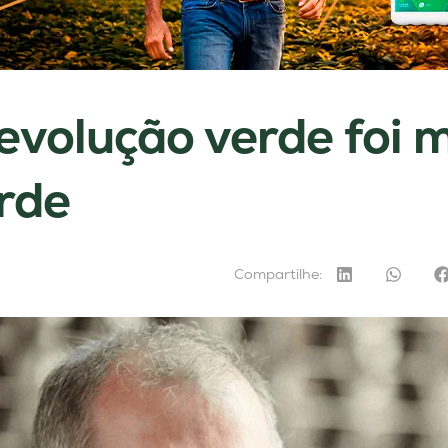
evolução verde foi 
rde
Compartilhe: