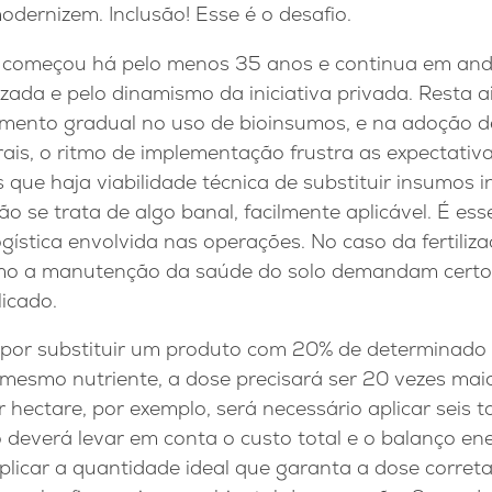
modernizem. Inclusão! Esse é o desafio.
o começou há pelo menos 35 anos e continua em an
izada e pelo dinamismo da iniciativa privada. Resta a
mento gradual no uso de bioinsumos, e na adoção d
ais, o ritmo de implementação frustra as expectativa
 que haja viabilidade técnica de substituir insumos i
o se trata de algo banal, facilmente aplicável. É ess
ogística envolvida nas operações. No caso da fertiliz
mo a manutenção da saúde do solo demandam certo n
licado.
 por substituir um produto com 20% de determinado 
esmo nutriente, a dose precisará ser 20 vezes maior
r hectare, por exemplo, será necessário aplicar seis 
o deverá levar em conta o custo total e o balanço en
plicar a quantidade ideal que garanta a dose corret