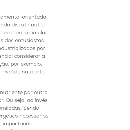
damento, orientada
inda discutir outro
e economia circular
s dos entusiastas.
ndustrializados por
encial considerar a
ação, por exemplo,
ível de nutriente,
nutriente por outro
. Ou seja, ao invés
toneladas. Sendo
ergético necessários
a, impactando