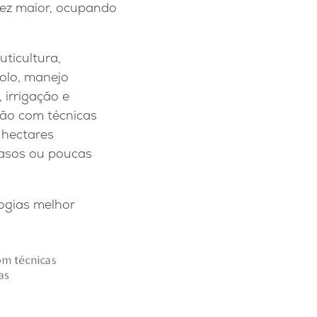
vez maior, ocupando
ticultura,
solo, manejo
 irrigação e
ção com técnicas
 hectares
casos ou poucas
ogias melhor