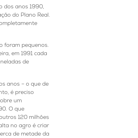
io dos anos 1990,
ção do Plano Real.
completamente
o foram pequenos.
eira, em 1991 cada
oneladas de
os anos – o que de
to, é preciso
sobre um
90. O que
outros 120 milhões
lta no agro é criar
cerca de metade da