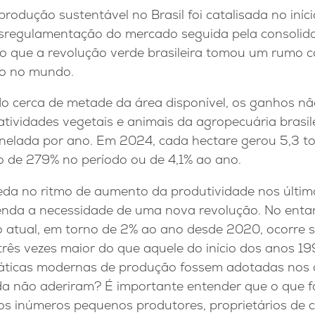
rodução sustentável no Brasil foi catalisada no iníc
sregulamentação do mercado seguida pela consolida
o que a revolução verde brasileira tomou um rumo 
do no mundo.
 cerca de metade da área disponível, os ganhos nã
ividades vegetais e animais da agropecuária brasil
tonelada por ano. Em 2024, cada hectare gerou 5,3 t
 de 279% no período ou de 4,1% ao ano.
a no ritmo de aumento da produtividade nos últim
fenda a necessidade de uma nova revolução. No entan
o atual, em torno de 2% ao ano desde 2020, ocorre 
ês vezes maior do que aquele do início dos anos 19
ráticas modernas de produção fossem adotadas nos 
a não aderiram? É importante entender que o que fa
os inúmeros pequenos produtores, proprietários de 