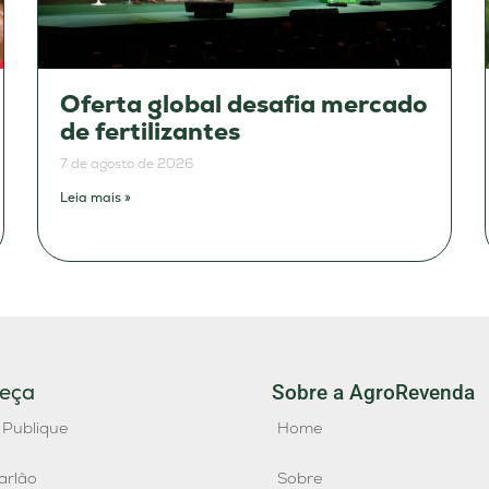
Oferta global desafia mercado
de fertilizantes
7 de agosto de 2026
Leia mais »
eça
Sobre a AgroRevenda
 Publique
Home
arlão
Sobre