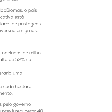
MapBiomas, o país
cativa está
ctares de pastagens
onversão em grãos.
 toneladas de milho
alto de 52% na
eraria uma
ue cada hectare
mento.
s pelo governo
 prevê recuperar 40