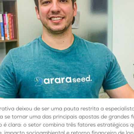
rativa deixou de ser uma pauta restrita a especialis
ra se tornar uma das principais apostas de grandes 
o é clara: o setor combina três fatores estratégicos 
de, impacto socioambiental e retorno financeiro de lo