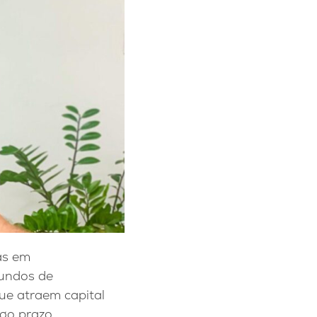
tas em
fundos de
que atraem capital
ngo prazo.