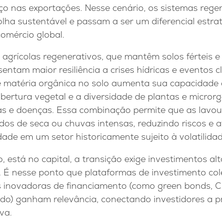
ço nas exportações. Nesse cenário, os sistemas rege
ha sustentável e passam a ser um diferencial estrat
omércio global.
s agrícolas regenerativos, que mantêm solos férteis
sentam maior resiliência a crises hídricas e eventos c
 matéria orgânica no solo aumenta sua capacidade 
bertura vegetal e a diversidade de plantas e micro
as e doenças. Essa combinação permite que as lavo
dos de seca ou chuvas intensas, reduzindo riscos e a
ade em um setor historicamente sujeito à volatilidad
o, está no capital, a transição exige investimentos al
. É nesse ponto que plataformas de investimento col
s inovadoras de financiamento (como green bonds, 
do) ganham relevância, conectando investidores a pr
va.