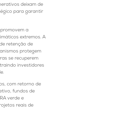
nerativos deixam de
égico para garantir
 e promovem a
limáticos extremos. A
de retenção de
rganismos protegem
uras se recuperem
traindo investidores
e.
tos, com retorno de
etivo, fundos de
CRA verde e
ojetos reais de