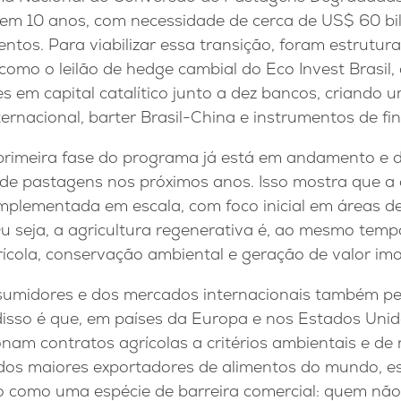
 em 10 anos, com necessidade de cerca de US$ 60 b
entos. Para viabilizar essa transição, foram estrut
 como o leilão de hedge cambial do Eco Invest Brasil,
s em capital catalítico junto a dez bancos, criando
nternacional, barter Brasil-China e instrumentos de fi
 primeira fase do programa já está em andamento e 
 de pastagens nos próximos anos. Isso mostra que a
implementada em escala, com foco inicial em áreas 
Ou seja, a agricultura regenerativa é, ao mesmo tem
ícola, conservação ambiental e geração de valor imo
umidores e dos mercados internacionais também pe
disso é que, em países da Europa e nos Estados Unid
nam contratos agrícolas a critérios ambientais e de r
dos maiores exportadores de alimentos do mundo, es
como uma espécie de barreira comercial: quem não 