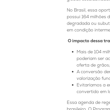
No Brasil, essa opo
possui 164 milhões d
degradada ou subuti
em condição interme
O impacto dessa tr
Mais de 104 mil
poderiam ser a
oferta de grãos;
A conversão de
valorização fun
Evitaríamos a e
convertido em 
Essa agenda de rege
brasileiro. O Progr