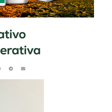
ativo
nerativa