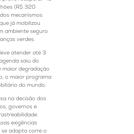
ilhões (R$ 320
urados mecanismos
 que já mobilizou
 um ambiente seguro
nanças verdes.
deve atender até 3
 agenda saiu do
de maior degradação
po, o maior programa
biliário do mundo.
sa na decisão dos
os, governos e
astreabilidade.
sas exigências
se adapta corre o