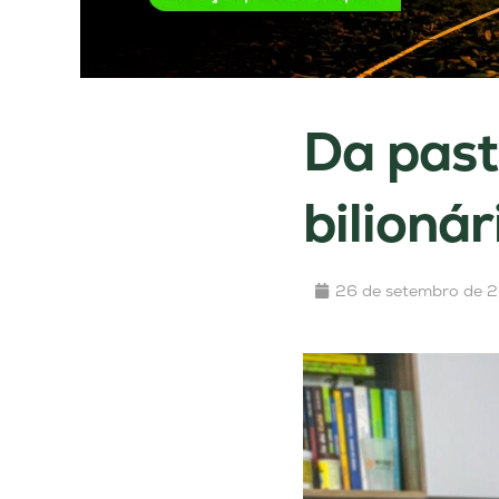
Da past
bilionár
26 de setembro de 