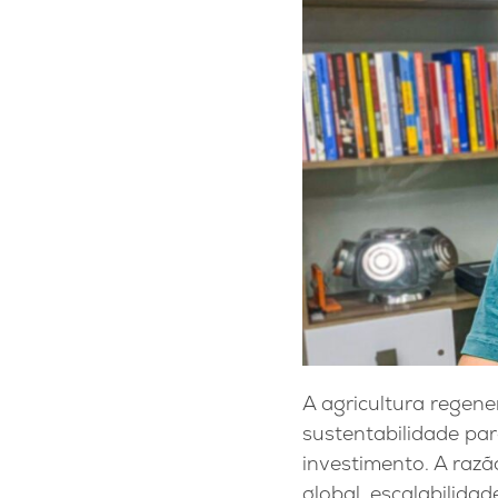
A agricultura regene
sustentabilidade pa
investimento. A razã
global, escalabilida