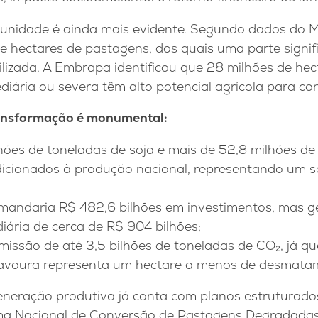
rtunidade é ainda mais evidente. Segundo dados do 
e hectares de pastagens, dos quais uma parte signifi
lizada. A Embrapa identificou que 28 milhões de he
diária ou severa têm alto potencial agrícola para c
ansformação é monumental:
hões de toneladas de soja e mais de 52,8 milhões de
dicionados à produção nacional, representando um s
mandaria R$ 482,6 bilhões em investimentos, mas g
diária de cerca de R$ 904 bilhões;
missão de até 3,5 bilhões de toneladas de CO₂, já q
lavoura representa um hectare a menos de desmata
neração produtiva já conta com planos estruturado
ama Nacional de Conversão de Pastagens Degradadas