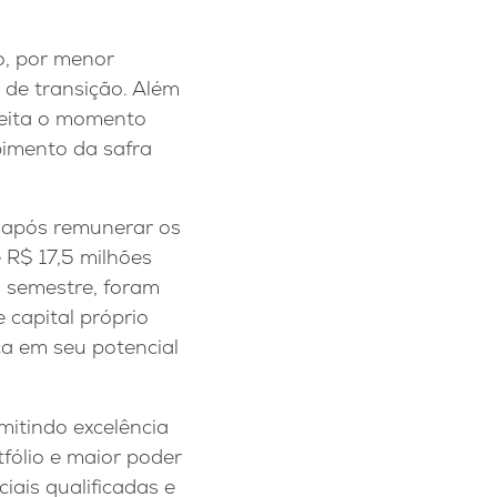
to, por menor
 de transição. Além
veita o momento
bimento da safra
o após remunerar os
 R$ 17,5 milhões
 semestre, foram
 capital próprio
a em seu potencial
rmitindo excelência
fólio e maior poder
iais qualificadas e