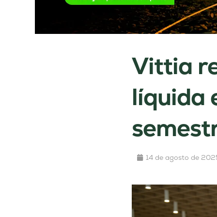
Vittia 
líquida
semest
14 de agosto de 202