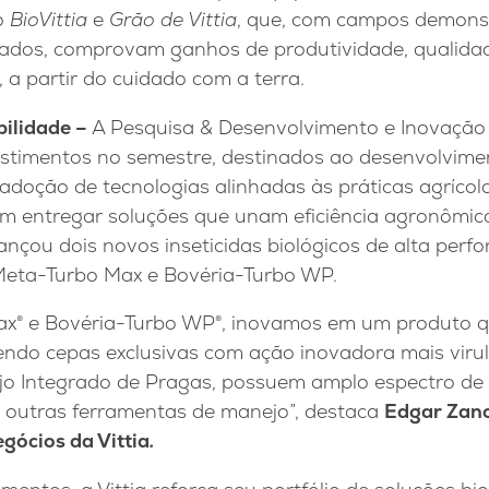
o
BioVittia
e
Grão de Vittia
, que, com campos demonst
idados, comprovam ganhos de produtividade, qualidad
, a partir do cuidado com a terra.
bilidade –
A Pesquisa & Desenvolvimento e Inovação
estimentos no semestre, destinados ao desenvolvim
adoção de tecnologias alinhadas às práticas agrícol
m entregar soluções que unam eficiência agronômica
 lançou dois novos inseticidas biológicos de alta per
Meta-Turbo Max e Bovéria-Turbo WP.
® e Bovéria-Turbo WP®, inovamos em um produto que
zendo cepas exclusivas com ação inovadora mais virul
o Integrado de Pragas, possuem amplo espectro de
 outras ferramentas de manejo”, destaca
Edgar Zano
gócios da Vittia
.