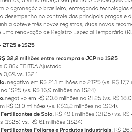
ntos, a Vittia reforça seu portfólio de soluções bio
 o agronegócio brasileiro, entregando tecnologias e
to desempenho no controle das principais pragas e d
nhia obteve três novos registros, duas novas reco
e uma renovação de Registro Especial Temporário (RE
– 2T25 e 1S25
$ 32,2 milhões entre recompra e JCP no 1S25
e 0,88x EBITDA Ajustado
 0,6% vs. 1S24
do:
negativo em R$ 21.1 milhões no 2T25 (vs. R$ 17,7
 no 1S25 (vs. R$ 16,9 milhões no 1S24)
o:
negativo em R$ 20.8 milhões no 2T25 (vs. R$ 18,0
em R$ 13.9 milhões (vs. R$11,2 milhões no 1S24).
Fertilizantes de Solo:
R$ 49.1 milhões (2T25) vs. R$
s (1S25) vs. R$ 61 milhões (1S24)
Fertilizantes Foliares e Produtos Industriais:
R$ 26.