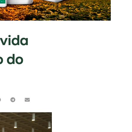
ívida
o do