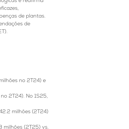
lógicas e reafirma
ficazes,
oenças de plantas.
mendações de
T).
 milhões no 2T24) e
 no 2T24). No 1S25,
 42.2 milhões (2T24)
3 milhões (2T25) vs.