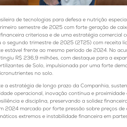
sileira de tecnologias para defesa e nutrição especia
primeiro semestre de 2025 com forte geração de caix
financeira criteriosa e de uma estratégia comercial c
o segundo trimestre de 2025 (2T25) com receita líq
te estável frente ao mesmo período de 2024. No ac
 atingiu R$ 236,9 milhões, com destaque para a expa
ertilizantes de Solo, impulsionada por uma forte de
cronutrientes no solo.
e a estratégia de longo prazo da Companhia, suste
lidade operacional, inovação contínua e proximidade 
iliência e disciplina, preservando a solidez financei
m 2024 marcado por forte pressão sobre preços de
máticos extremos e instabilidade financeira em partes