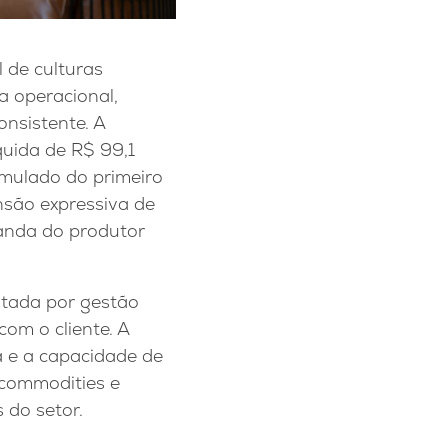
l de culturas
a operacional,
onsistente. A
uida de R$ 99,1
umulado do primeiro
nsão expressiva de
manda do produtor
ntada por gestão
com o cliente. A
ra e a capacidade de
 commodities e
 do setor.