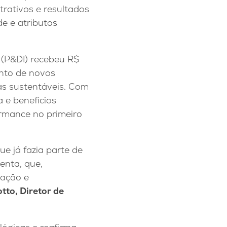
rativos e resultados
e e atributos
 (P&DI) recebeu R$
ento de novos
as sustentáveis. Com
 e benefícios
formance no primeiro
 já fazia parte de
enta, que,
 ação e
tto, Diretor de