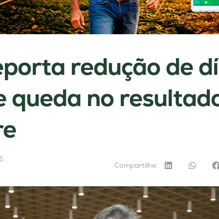
reporta redução de d
 e queda no resultad
re
5
Compartilhe: