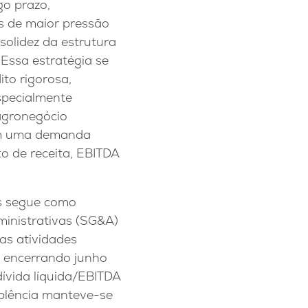
o prazo,
s de maior pressão
solidez da estrutura
Essa estratégia se
ito rigorosa,
specialmente
 agronegócio
om uma demanda
to de receita, EBITDA
as segue como
ministrativas (SG&A)
as atividades
, encerrando junho
ívida líquida/EBITDA
mplência manteve-se