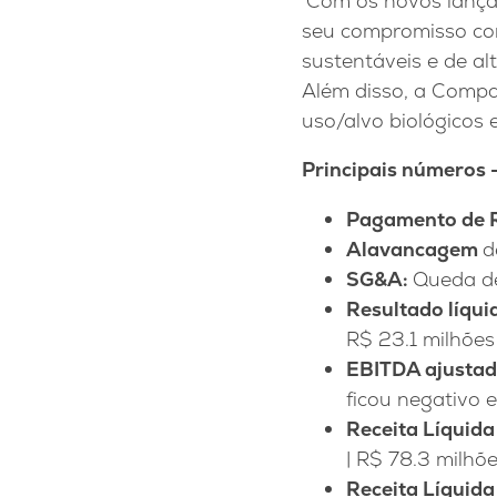
Com os novos lançame
seu compromisso com
sustentáveis e de al
Além disso, a Compa
uso/alvo biológicos 
Principais números 
Pagamento de R
Alavancagem
d
SG&A:
Queda de
Resultado líqui
R$ 23.1 milhões
EBITDA ajustad
ficou negativo 
Receita Líquida 
| R$ 78.3 milhõe
Receita Líquida 