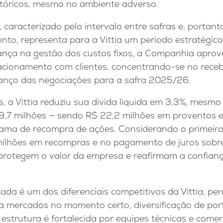
istóricos, mesmo no ambiente adverso.
 caracterizado pelo intervalo entre safras e, portan
to, representa para a Vittia um período estratégico
nça na gestão dos custos fixos, a Companhia apro
elacionamento com clientes, concentrando-se no rece
nço das negociações para a safra 2025/26.
, a Vittia reduziu sua dívida líquida em 3,3%, mesm
9,7 milhões — sendo R$ 22,2 milhões em proventos e
ama de recompra de ações. Considerando o primeiro
milhões em recompras e no pagamento de juros sobre
protegem o valor da empresa e reafirmam a confianç
zada é um dos diferenciais competitivos da Vittia, pe
a mercados no momento certo, diversificação de port
estrutura é fortalecida por equipes técnicas e comerc