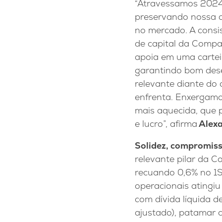
“Atravessamos 2024
preservando nossa c
no mercado. A consis
de capital da Compan
apoia em uma carteir
garantindo bom des
relevante diante do 
enfrenta. Enxergam
mais aquecida, que p
e lucro”,
afirma
Alexa
Solidez, compromis
relevante pilar da 
recuando 0,6% no 1S
operacionais atingi
com dívida líquida d
ajustado), patamar 