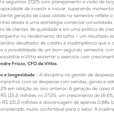
 e seguimos 2025 com planejamento e visão de long
apacidade de investir e inovar, superando momento
tente geração de caixa obtida no semestre reflete a 
hia aliada a uma estratégia comercial consolidada. 
a de clientes de qualidade e em uma política de créd
empenho no recebimento da safra — um resultado e
cenário desafiador de crédito e inadimplência que o
os a possibilidade de um bom segundo semestre, c
ossibilite a Vittia encerrar o exercício com crescimen
ndre Frizzo, CFO da Vittia.
so e longevidade
– A disciplina na gestão de despes
Companhia, com as despesas com vendas, gerais e ad
25 em relação ao ano anterior. A geração de caixa d
u R$ 115,2 milhões no 2T25, um crescimento de 16,6%
e R$ 115,2 milhões e alavancagem de apenas 0,88x (d
considerado muito confortável para o setor. A inadi