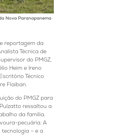
nda Nova Paranapanema
de reportagem da
nalista Técnica de
Supervisor do PMGZ,
élio Heim e Ireno
scritório Técnico
re Flaiban.
buição do PMGZ para
Pulzatto ressaltou a
abalho da família.
avoura-pecuária. A
 tecnologia – e a