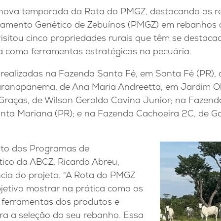
 nova temporada da Rota do PMGZ, destacando os re
amento Genético de Zebuínos (PMGZ) em rebanhos 
 visitou cinco propriedades rurais que têm se destaca
ca como ferramentas estratégicas na pecuária.
realizadas na Fazenda Santa Fé, em Santa Fé (PR), d
anapanema, de Ana Maria Andreetta, em Jardim Oli
raças, de Wilson Geraldo Cavina Junior; na Fazend
nta Mariana (PR); e na Fazenda Cachoeira 2C, de Gab
to dos Programas de
ico da ABCZ, Ricardo Abreu,
cia do projeto. “A Rota do PMGZ
etivo mostrar na prática como os
s ferramentas dos produtos e
ra a seleção do seu rebanho. Essa