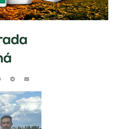
rada
ná