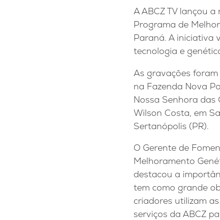
A ABCZ TV lançou a
Programa de Melhor
Paraná. A iniciativa
tecnologia e genéti
As gravações foram 
na Fazenda Nova Par
Nossa Senhora das G
Wilson Costa, em Sa
Sertanópolis (PR).
O Gerente de Fomen
Melhoramento Genét
destacou a importân
tem como grande obj
criadores utilizam a
serviços da ABCZ pa