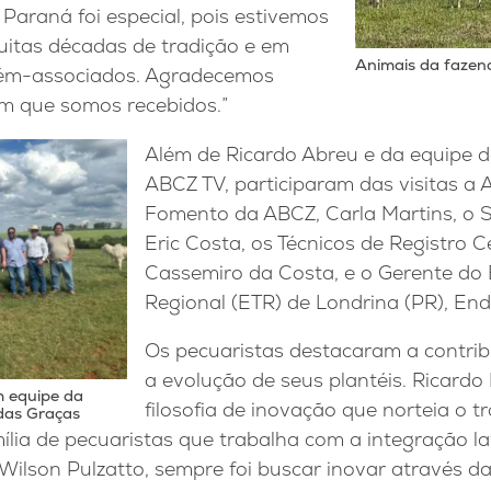
Paraná foi especial, pois estivemos
uitas décadas de tradição e em
Animais da faze
cém-associados. Agradecemos
m que somos recebidos.”
Além de Ricardo Abreu e da equipe 
ABCZ TV, participaram das visitas a A
Fomento da ABCZ, Carla Martins, o 
Eric Costa, os Técnicos de Registro C
Cassemiro da Costa, e o Gerente do E
Regional (ETR) de Londrina (PR), End
Os pecuaristas destacaram a contri
a evolução de seus plantéis. Ricardo 
 equipe da
filosofia de inovação que norteia o tr
das Graças
lia de pecuaristas que trabalha com a integração l
, Wilson Pulzatto, sempre foi buscar inovar através da