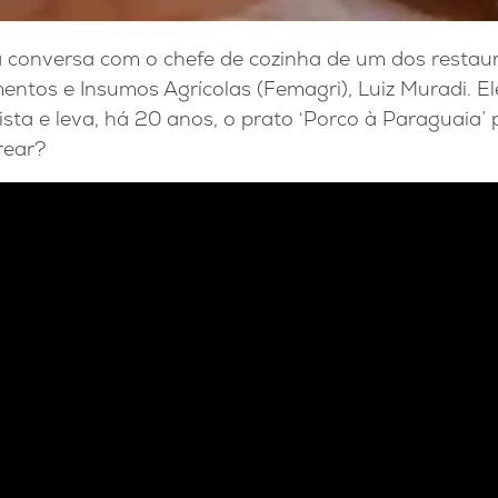
a conversa com o chefe de cozinha de um dos restau
entos e Insumos Agrícolas (Femagri), Luiz Muradi. 
lista e leva, há 20 anos, o prato ‘Porco à Paraguaia’
rear?