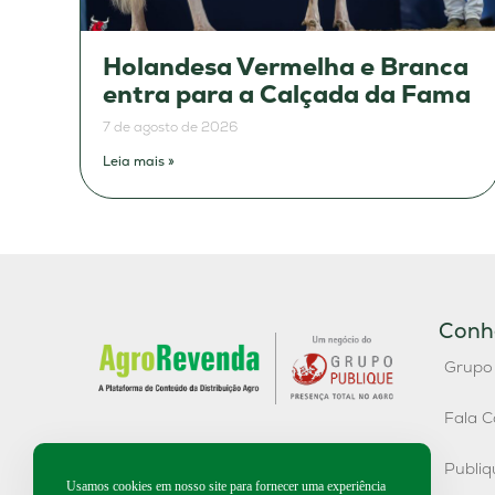
Holandesa Vermelha e Branca
entra para a Calçada da Fama
7 de agosto de 2026
Leia mais »
Conh
Grupo
Fala C
Publi
Usamos cookies em nosso site para fornecer uma experiência