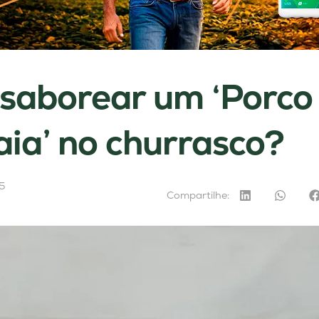
 saborear um ‘Porco
ia’ no churrasco?
5
Compartilhe: