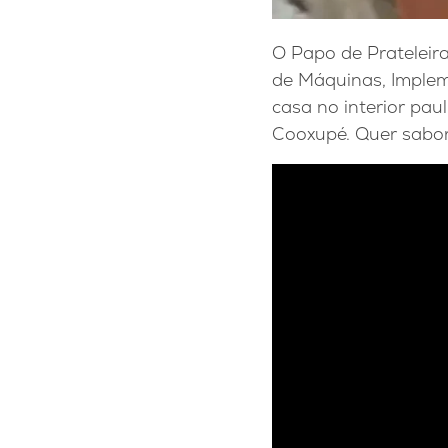
O Papo de Prateleir
de Máquinas, Implem
casa no interior pau
Cooxupé. Quer sabo