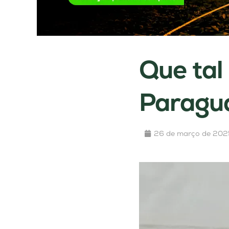
Que tal
Paragua
26 de março de 202