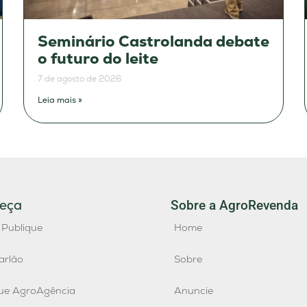
Seminário Castrolanda debate
o futuro do leite
7 de agosto de 2026
Leia mais »
eça
Sobre a AgroRevenda
 Publique
Home
arlão
Sobre
que AgroAgência
Anuncie