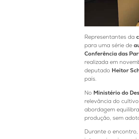
Representantes da
para uma série de
a
Conferência das Par
realizada em novem
deputado
Heitor Sc
país.
No
Ministério do D
relevância do cultiv
abordagem equilibrad
produção, sem adotar
Durante o encontro,