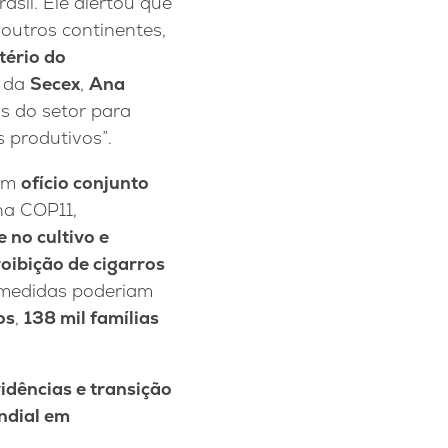
asil. Ele alertou que
outros continentes,
tério do
a da
Secex
,
Ana
s do setor para
 produtivos”.
 um
ofício conjunto
na COP11,
 no cultivo e
oibição de cigarros
 medidas poderiam
os
,
138 mil famílias
idências e transição
ndial em