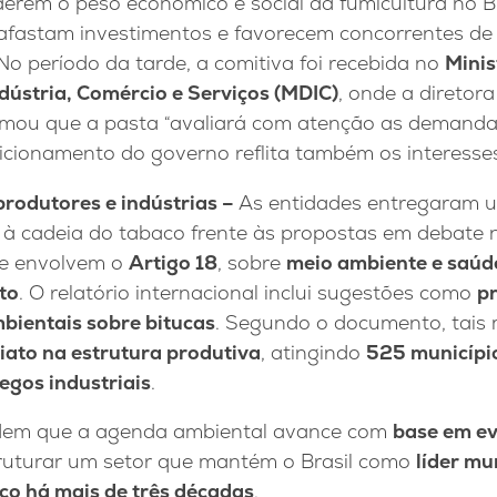
derem o peso econômico e social da fumicultura no Br
“afastam investimentos e favorecem concorrentes de 
 No período da tarde, a comitiva foi recebida no
Minis
dústria, Comércio e Serviços (MDIC)
, onde a diretor
irmou que a pasta “avaliará com atenção as demanda
icionamento do governo reflita também os interesses
produtores e indústrias –
As entidades entregaram
o à cadeia do tabaco frente às propostas em debate 
ue envolvem o
Artigo 18
, sobre
meio ambiente e saúde
to
. O relatório internacional inclui sugestões como
pr
bientais sobre bitucas
. Segundo o documento, tais
iato na estrutura produtiva
, atingindo
525 municípi
egos industriais
.
ndem que a agenda ambiental avance com
base em ev
ruturar um setor que mantém o Brasil como
líder mu
co há mais de três décadas
.