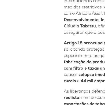
internacionais consi
medidas restritivas 
como África e Ásia”.
Desenvolvimento, In
Cláudia Takatsu
, af
assegurar que o pos
Artigo 18 preocupa 
solicitando proteçã
especialmente as q
fabricação do produ
com filtro
e
taxas am
causar
colapso imed
rurais
e
44 mil empr
As lideranças defe
realista
, sem desest
exportações de taba