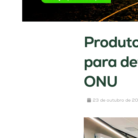
Produto
para de
ONU
23 de outubro de 2