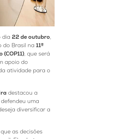
o dia
22 de outubro
,
o do Brasil na
11ª
o (COP11)
, que será
om apoio do
a atividade para o
ira
destacou a
e defendeu uma
seja diversificar a
u que as decisões