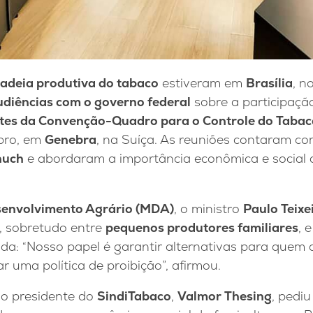
cadeia produtiva do tabaco
estiveram em
Brasília
, n
udiências com o governo federal
sobre a participaçã
tes da Convenção-Quadro para o Controle do Tabac
bro, em
Genebra
, na Suíça. As reuniões contaram c
huch
e abordaram a importância econômica e social d
esenvolvimento Agrário (MDA)
, o ministro
Paulo Teixe
o, sobretudo entre
pequenos produtores familiares
, 
a: “Nosso papel é garantir alternativas para quem de
 uma política de proibição”, afirmou.
 o presidente do
SindiTabaco
,
Valmor Thesing
, pedi