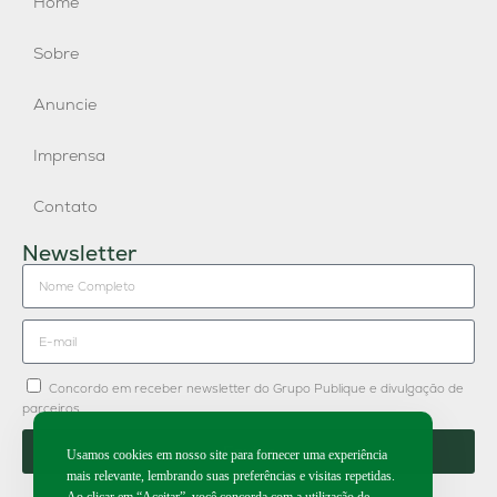
Home
Sobre
Anuncie
Imprensa
Contato
Newsletter
Concordo em receber newsletter do Grupo Publique e divulgação de
parceiros.
Enviar
Usamos cookies em nosso site para fornecer uma experiência
mais relevante, lembrando suas preferências e visitas repetidas.