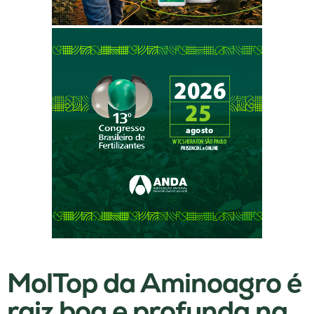
MolTop da Aminoagro é
raiz boa e profunda na