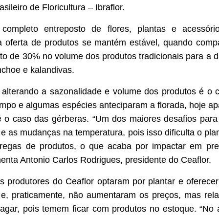
sileiro de Floricultura – Ibraflor.
completo entreposto de flores, plantas e acessórios
 a oferta de produtos se mantém estável, quando com
o de 30% no volume dos produtos tradicionais para a d
nchoe e kalandivas.
alterando a sazonalidade e volume dos produtos é o c
empo e algumas espécies anteciparam a florada, hoje a
 o caso das gérberas. “Um dos maiores desafios para
 e as mudanças na temperatura, pois isso dificulta o pla
regas de produtos, o que acaba por impactar em preç
nta Antonio Carlos Rodrigues, presidente do Ceaflor.
s produtores do Ceaflor optaram por plantar e oferec
e, praticamente, não aumentaram os preços, mas rela
gar, pois temem ficar com produtos no estoque. “No