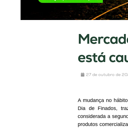
Mercado
está ca
27 de outubro de 2
A mudança no hábito 
Dia de Finados, tra
considerada a segund
produtos comercializ