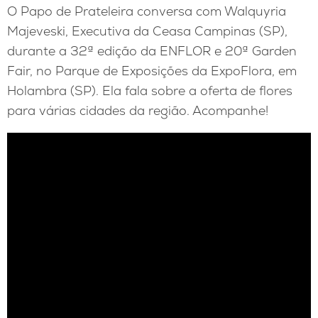
O Papo de Prateleira conversa com Walquyria
Majeveski, Executiva da Ceasa Campinas (SP),
durante a 32ª edição da ENFLOR e 20ª Garden
Fair, no Parque de Exposições da ExpoFlora, em
Holambra (SP). Ela fala sobre a oferta de flores
para várias cidades da região. Acompanhe!