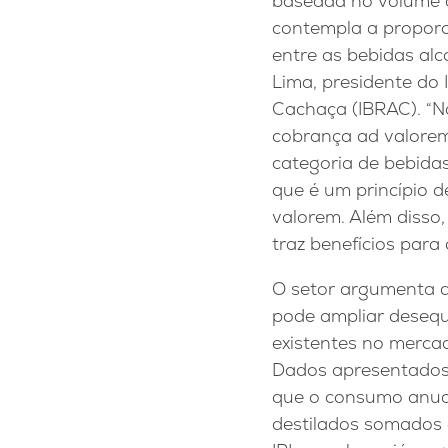
baseada no volume d
contempla a proporc
entre as bebidas alco
Lima, presidente do I
Cachaça (IBRAC). “
cobrança ad valorem
categoria de bebida
que é um princípio d
valorem. Além disso,
traz benefícios para 
O setor argumenta q
pode ampliar desequi
existentes no mercad
Dados apresentados
que o consumo anual 
destilados somados a