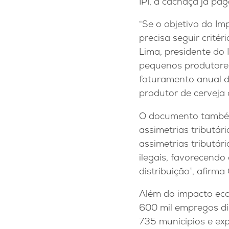
IPI, a cachaça já pa
“Se o objetivo do Im
precisa seguir critér
Lima, presidente do
pequenos produtores
faturamento anual d
produtor de cervej
O documento também 
assimetrias tributár
assimetrias tributár
ilegais, favorecendo
distribuição”, afirma
Além do impacto eco
600 mil empregos dir
735 municípios e ex