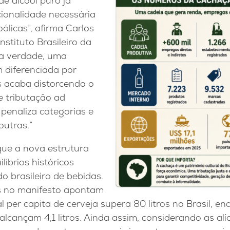
e álcool puro já
ionalidade necessária
ólicas”, afirma Carlos
nstituto Brasileiro da
Na verdade, uma
 diferenciada por
s acaba distorcendo o
e tributação ad
 penaliza categorias e
outras.”
ue a nova estrutura
líbrios históricos
o brasileiro de bebidas.
 no manifesto apontam
per capita de cerveja supera 80 litros no Brasil, e
lcançam 4,1 litros. Ainda assim, considerando as al