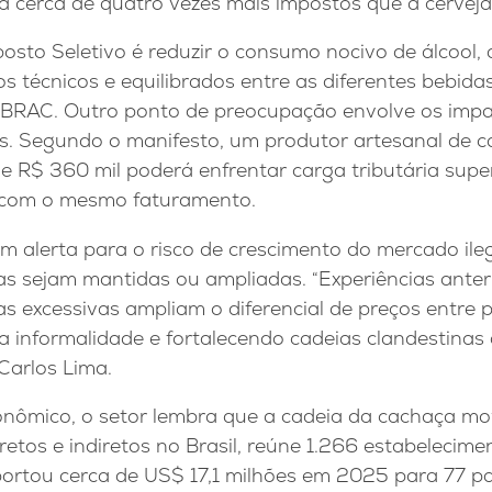
ga cerca de quatro vezes mais impostos que a cerveja
posto Seletivo é reduzir o consumo nocivo de álcool
ios técnicos e equilibrados entre as diferentes bebida
 IBRAC. Outro ponto de preocupação envolve os imp
. Segundo o manifesto, um produtor artesanal de 
e R$ 360 mil poderá enfrentar carga tributária supe
a com o mesmo faturamento.
alerta para o risco de crescimento do mercado ileg
ias sejam mantidas ou ampliadas. “Experiências ant
ias excessivas ampliam o diferencial de preços entre 
 a informalidade e fortalecendo cadeias clandestinas
 Carlos Lima.
nômico, o setor lembra que a cadeia da cachaça m
etos e indiretos no Brasil, reúne 1.266 estabelecim
portou cerca de US$ 17,1 milhões em 2025 para 77 pa