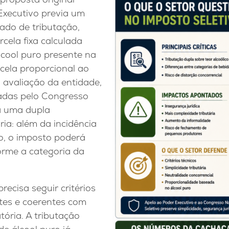
Executivo previa um
ado de tributação,
ela fixa calculada
lcool puro presente na
ela proporcional ao
 avaliação da entidade,
das pelo Congresso
a uma dupla
ria: além da incidência
co, o imposto poderá
rme a categoria da
recisa seguir critérios
ntes e coerentes com
tória. A tributação