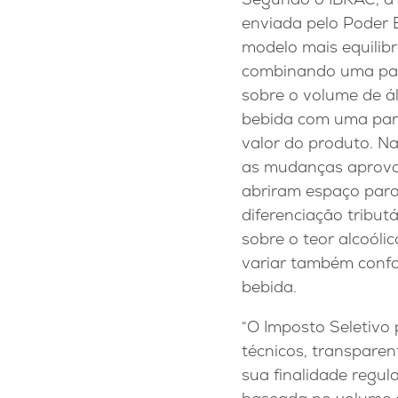
enviada pelo Poder 
modelo mais equilibr
combinando uma parc
sobre o volume de á
bebida com uma parc
valor do produto. Na
as mudanças aprova
abriram espaço par
diferenciação tributá
sobre o teor alcoóli
variar também confo
bebida.
“O Imposto Seletivo p
técnicos, transpare
sua finalidade regula