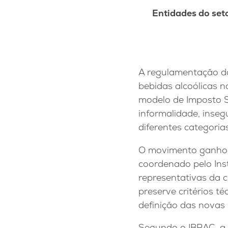
Entidades do set
A regulamentação da
bebidas alcoólicas 
modelo de Imposto S
informalidade, inseg
diferentes categoria
O movimento ganhou
coordenado pelo Inst
representativas da 
preserve critérios té
definição das novas 
Segundo o IBRAC, a 