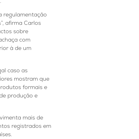
.
, a regulamentação
s”, afirma Carlos
actos sobre
cachaça com
rior à de um
al caso as
eriores mostram que
produtos formais e
 de produção e
ovimenta mais de
entos registrados em
íses.