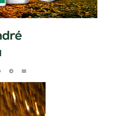
ndré
a