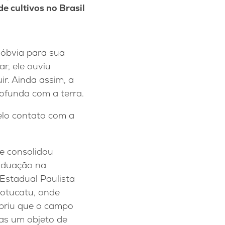
e cultivos no Brasil
 óbvia para sua
r, ele ouviu
r. Ainda assim, a
ofunda com a terra.
elo contato com a
e consolidou
aduação na
Estadual Paulista
Botucatu, onde
briu que o campo
as um objeto de