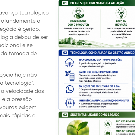
 avanço tecnológico
rofundamente a
gócio é gerido.
logia deixou de ser
dicional e se
l da tomada de
gócio hoje não
 tecnologia”,
 a velocidade das
 e a pressão
avouras exigem
mais rápidas e