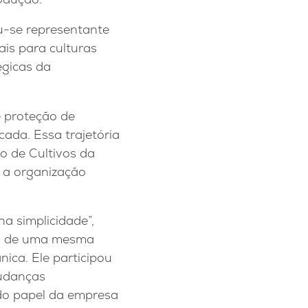
u-se representante
ais para culturas
égicas da
e proteção de
ada. Essa trajetória
o de Cultivos da
e a organização
a simplicidade”,
tro de uma mesma
ica. Ele participou
mudanças
 do papel da empresa