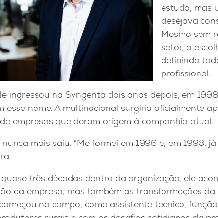
estudo, mas 
desejava cons
Mesmo sem raí
setor, a esco
definindo tod
profissional.
e ingressou na Syngenta dois anos depois, em 199
m esse nome. A multinacional surgiria oficialmente 
o de empresas que deram origem à companhia atual.
 nunca mais saiu. “Me formei em 1996 e, em 1998, j
ra.
 quase três décadas dentro da organização, ele ac
ção da empresa, mas também as transformações da a
ra começou no campo, como assistente técnico, funçã
rodutores rurais e com os desafios cotidianos da pr