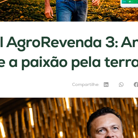
l AgroRevenda 3: A
e a paixão pela terr
Compartilhe: