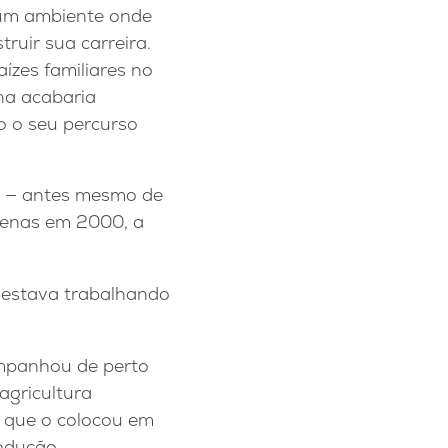
um ambiente onde
truir sua carreira.
zes familiares no
lha acabaria
o o seu percurso
8 — antes mesmo de
apenas em 2000, a
á estava trabalhando
ompanhou de perto
gricultura
o que o colocou em
odução.