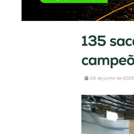
135 sac
campeõe
26 de junho de 202