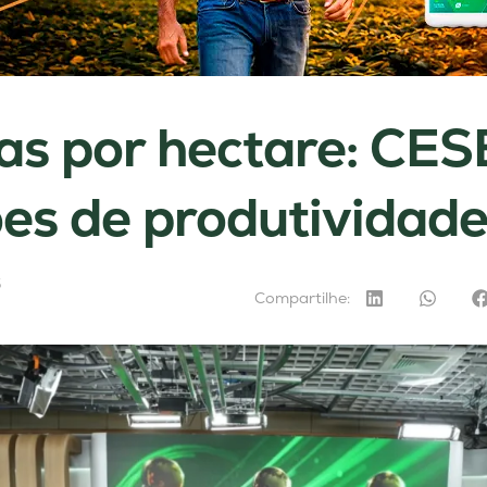
as por hectare: CES
s de produtividade
5
Compartilhe: