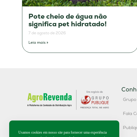
Pote cheio de água não
significa pet hidratado!
7 de agosto de 2026
Leia mais »
Conh
Grupo
Fala C
Publi
Usamos cookies em nosso site para fornecer uma experiência