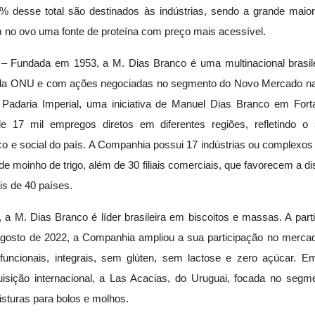
desse total são destinados às indústrias, sendo a grande maioria
em no ovo uma fonte de proteína com preço mais acessível.
– Fundada em 1953, a M. Dias Branco é uma multinacional brasilei
al da ONU e com ações negociadas no segmento do Novo Mercado na
adaria Imperial, uma iniciativa de Manuel Dias Branco em Fort
 17 mil empregos diretos em diferentes regiões, refletindo
 e social do país. A Companhia possui 17 indústrias ou complexos i
e moinho de trigo, além de 30 filiais comerciais, que favorecem a di
is de 40 países.
a M. Dias Branco é líder brasileira em biscoitos e massas. A part
agosto de 2022, a Companhia ampliou a sua participação no mercad
funcionais, integrais, sem glúten, sem lactose e zero açúcar.
uisição internacional, a Las Acacias, do Uruguai, focada no se
isturas para bolos e molhos.