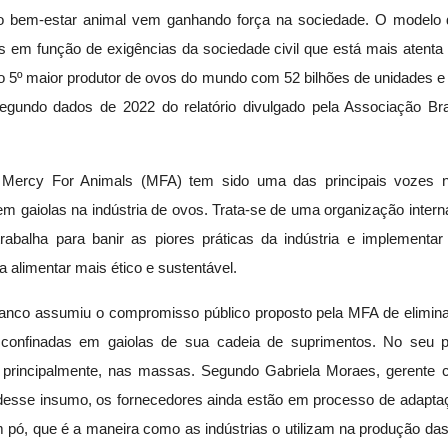
o bem-estar animal vem ganhando força na sociedade. O modelo
 em função de exigências da sociedade civil que está mais atenta
 é o 5º maior produtor de ovos do mundo com 52 bilhões de unidades 
egundo dados de 2022 do relatório divulgado pela Associação Bra
o Mercy For Animals (MFA) tem sido uma das principais vozes na
m gaiolas na indústria de ovos. Trata-se de uma organização intern
trabalha para banir as piores práticas da indústria e implementar 
 alimentar mais ético e sustentável.
anco assumiu o compromisso público proposto pela MFA de eliminar
 confinadas em gaiolas de sua cadeia de suprimentos. No seu po
, principalmente, nas massas. Segundo Gabriela Moraes, gerente 
desse insumo, os fornecedores ainda estão em processo de adapta
em pó, que é a maneira como as indústrias o utilizam na produção 