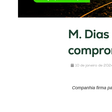
M. Dias
compro
10 de janeiro de 202
Companhia firma par