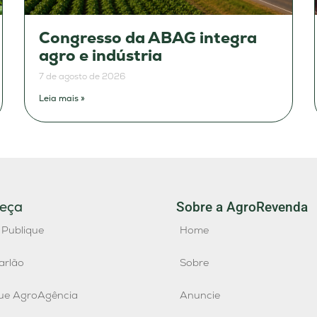
Congresso da ABAG integra
agro e indústria
7 de agosto de 2026
Leia mais »
eça
Sobre a AgroRevenda
 Publique
Home
arlão
Sobre
que AgroAgência
Anuncie