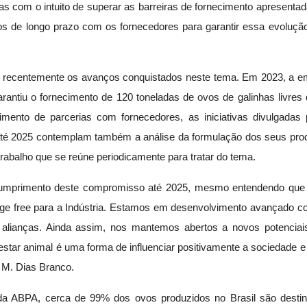
s com o intuito de superar as barreiras de fornecimento apresentad
s de longo prazo com os fornecedores para garantir essa evolução
 recentemente os avanços conquistados neste tema. Em 2023, a em
ntiu o fornecimento de 120 toneladas de ovos de galinhas livres 
ento de parcerias com fornecedores, as iniciativas divulgadas
té 2025 contemplam também a análise da formulação dos seus produ
rabalho que se reúne periodicamente para tratar do tema.
cumprimento deste compromisso até 2025, mesmo entendendo que o
 cage free para a Indústria. Estamos em desenvolvimento avançado
 alianças. Ainda assim, nos mantemos abertos a novos potenciai
ar animal é uma forma de influenciar positivamente a sociedade e 
 M. Dias Branco.
a ABPA, cerca de 99% dos ovos produzidos no Brasil são destin