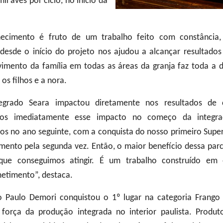
l aves por ciclo, no início da
hecimento é fruto de um trabalho feito com constância,
 desde o início do projeto nos ajudou a alcançar resultados
vimento da família em todas as áreas da granja faz toda a d
os filhos e a nora.
egrado Seara impactou diretamente nos resultados de 
mos imediatamente esse impacto no começo da integr
os no ano seguinte, com a conquista do nosso primeiro Super
ento pela segunda vez. Então, o maior benefício dessa parce
 que conseguimos atingir. É um trabalho construído em 
etimento”, destaca.
 Paulo Demori conquistou o 1º lugar na categoria Frango
orça da produção integrada no interior paulista. Produtor