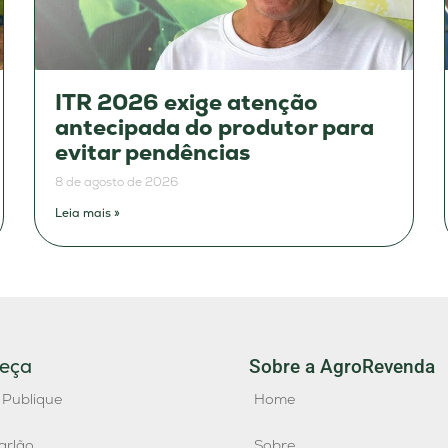
ITR 2026 exige atenção
antecipada do produtor para
evitar pendências
8 de agosto de 2026
Leia mais »
eça
Sobre a AgroRevenda
 Publique
Home
arlão
Sobre