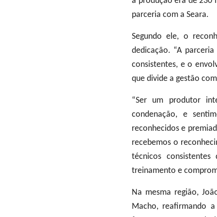
a produção era de 230 mi
parceria com a Seara.
Segundo ele, o recon
dedicação. “A parceria
consistentes, e o envol
que divide a gestão com 
“Ser um produtor int
condenação, e senti
reconhecidos e premiad
recebemos o reconhecim
técnicos consistentes
treinamento e comprom
Na mesma região, João
Macho, reafirmando a f