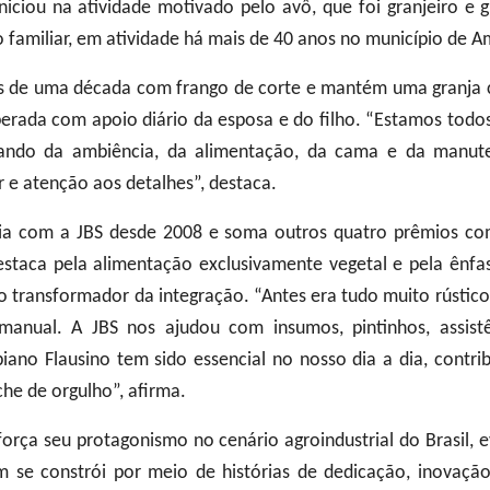
iciou na atividade motivado pelo avô, que foi granjeiro e 
 familiar, em atividade há mais de 40 anos no município de A
s de uma década com frango de corte e mantém uma granja 
operada com apoio diário da esposa e do filho. “Estamos to
dando da ambiência, da alimentação, da cama e da manu
 e atenção aos detalhes”, destaca.
a com a JBS desde 2008 e soma outros quatro prêmios co
estaca pela alimentação exclusivamente vegetal e pela ênfa
transformador da integração. “Antes era tudo muito rústico
anual. A JBS nos ajudou com insumos, pintinhos, assistê
iano Flausino tem sido essencial no nosso dia a dia, contr
he de orgulho”, afirma.
orça seu protagonismo no cenário agroindustrial do Brasil, 
se constrói por meio de histórias de dedicação, inovação