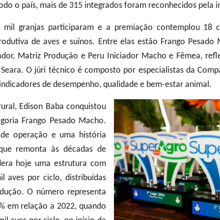
odo o país, mais de 315 integrados foram reconhecidos pela in
 mil granjas participaram e a premiação contemplou 18 ca
odutiva de aves e suínos. Entre elas estão Frango Pesado
ador, Matriz Produção e Peru Iniciador Macho e Fêmea, refle
 Seara. O júri técnico é composto por especialistas da Comp
indicadores de desempenho, qualidade e bem-estar animal.
rural, Edison Baba conquistou
egoria Frango Pesado Macho.
de operação e uma história
a que remonta às décadas de
dera hoje uma estrutura com
 aves por ciclo, distribuídas
odução. O número representa
% em relação a 2022, quando