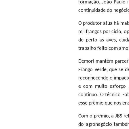
formação, João Paulo in
continuidade do negócio
O produtor atua há mai
mil frangos por ciclo, 
de perto as aves, cui
trabalho feito com amor
Demori mantém parceri
Frango Verde, que se d
reconhecendo o impacto 
e com muito esforço m
contínuo. O técnico Fab
esse prêmio que nos enc
Com o prêmio, a JBS ref
do agronegócio também 