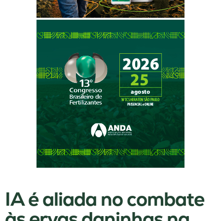
IA é aliada no combate
às ervas daninhas na