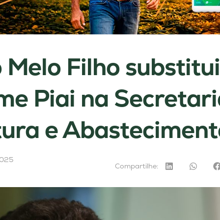
 Melo Filho substitui
me Piai na Secretari
tura e Abasteciment
2025
Compartilhe: