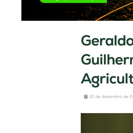
Geraldo
Guilher
Agricul
12 de dezembro de 