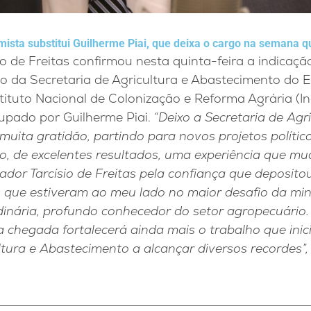
ista substitui Guilherme Piai, que deixa o cargo na semana 
o de Freitas confirmou nesta quinta-feira a indicaç
o da Secretaria de Agricultura e Abastecimento do 
tituto Nacional de Colonização e Reforma Agrária (Inc
upado por Guilherme Piai.
“Deixo a Secretaria de Agri
uita gratidão, partindo para novos projetos polític
o, de excelentes resultados, uma experiência que mu
dor Tarcísio de Freitas pela confiança que deposit
s que estiveram ao meu lado no maior desafio da min
inária, profundo conhecedor do setor agropecuário.
 chegada fortalecerá ainda mais o trabalho que ini
ltura e Abastecimento a alcançar diversos recordes”