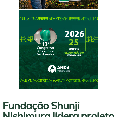
Fundação Shunji
Nishimura lidera projeto