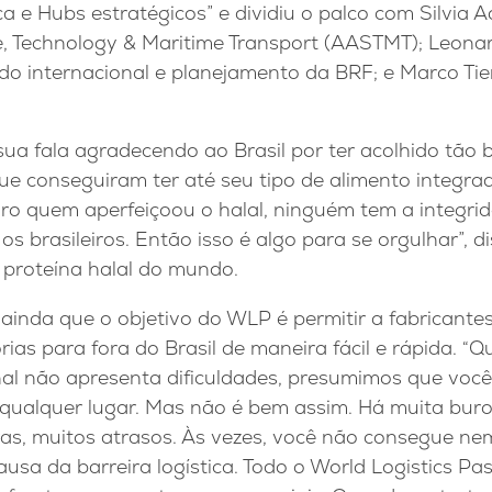
ica e Hubs estratégicos” e dividiu o palco com Silvia A
, Technology & Maritime Transport (AASTMT); Leonard
do internacional e planejamento da BRF; e Marco T
ua fala agradecendo ao Brasil por ter acolhido tão 
ue conseguiram ter até seu tipo de alimento integrad
ro quem aperfeiçoou o halal, ninguém tem a integrid
s brasileiros. Então isso é algo para se orgulhar”, dis
 proteína halal do mundo.
 ainda que o objetivo do WLP é permitir a fabricante
ias para fora do Brasil de maneira fácil e rápida. “
nal não apresenta dificuldades, presumimos que você
 qualquer lugar. Mas não é bem assim. Há muita buro
iras, muitos atrasos. Às vezes, você não consegue n
usa da barreira logística. Todo o World Logistics Pas