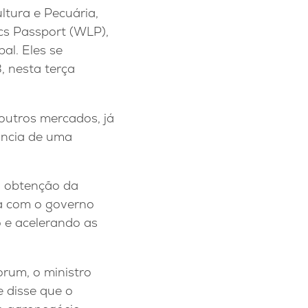
ultura e Pecuária,
cs Passport (WLP),
al. Eles se
, nesta terça
outros mercados, já
ância de uma
a obtenção da
ha com o governo
o e acelerando as
orum, o ministro
e disse que o