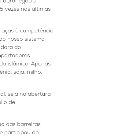
do agronegócio
15 vezes nas últimas
graças à competência
 do nosso sistema
adora do
importadores
do islâmico. Apenas
io: soja, milho,
al, seja na abertura
lio de
ão das barreiras
e participou do