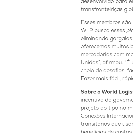
desenvolvido para e
transfronteiriças glo
Esses membros são op
WLP busca esses
pl
eliminando gargalos 
oferecemos muitos b
mercadorias com mai
Unidos”, afirmou. “
cheio de desafios, 
Fazer mais fácil, ráp
Sobre o World Logis
incentivo do governo
projeto do tipo no m
Conexões Internacio
transitários que us
benefícios de custo