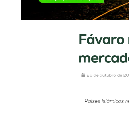
Fávaro 
mercado
26 de outubro de 2
Países islâmicos 