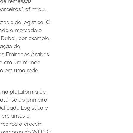
a de remessas
arceiros”, afirmou.
es e de logística. O
ando o mercado e
 Dubai, por exemplo,
tação de
os Emirados Árabes
ncia em um mundo
do em uma rede.
uma plataforma de
rata-se do primeiro
elidade Logística e
erciantes e
arceiros oferecem
s membros do WLP. O