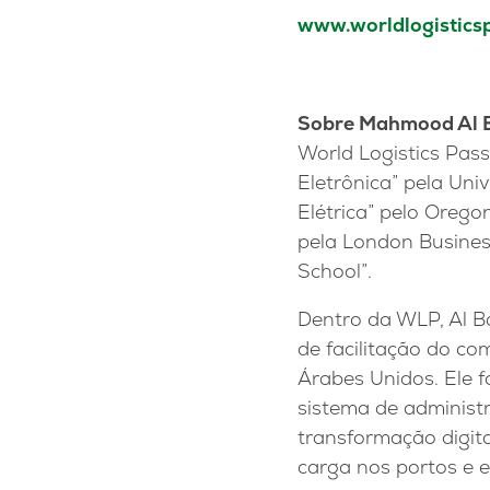
www.worldlogistics
Sobre Mahmood Al B
World Logistics Pas
Eletrônica” pela Uni
Elétrica” pelo Orego
pela London Busines
School”.
Dentro da WLP, Al Ba
de facilitação do co
Árabes Unidos. Ele f
sistema de administr
transformação digita
carga nos portos e 