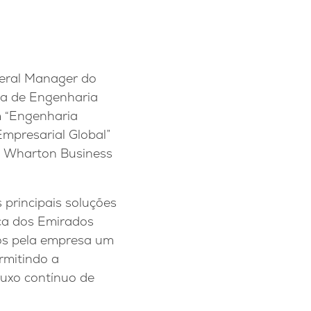
eral Manager do
ia de Engenharia
em “Engenharia
Empresarial Global”
a Wharton Business
 principais soluções
ica dos Emirados
dos pela empresa um
rmitindo a
luxo contínuo de