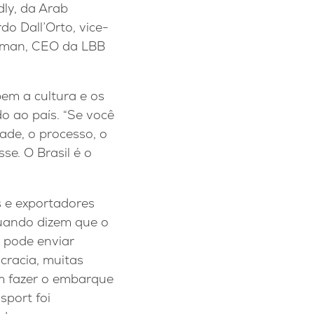
dly, da Arab
o Dall’Orto, vice-
ieman, CEO da LBB
bem a cultura e os
o ao país. “Se você
ade, o processo, o
se. O Brasil é o
s e exportadores
Quando dizem que o
 pode enviar
cracia, muitas
em fazer o embarque
sport foi