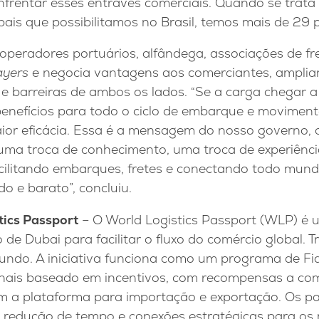
nfrentar esses entraves comerciais. Quando se trat
bais que possibilitamos no Brasil, temos mais de 29 p
eradores portuários, alfândega, associações de fret
ayers
e negocia vantagens aos comerciantes, ampli
e barreiras de ambos os lados. “Se a carga chegar a
enefícios para todo o ciclo de embarque e movimen
or eficácia. Essa é a mensagem do nosso governo, 
É uma troca de conhecimento, uma troca de experiê
facilitando embarques, fretes e conectando todo mun
ido e barato”, concluiu.
tics Passport
– O World Logistics Passport (WLP) é 
 de Dubai para facilitar o fluxo do comércio global. T
undo. A iniciativa funciona como um programa de Fid
nais baseado em incentivos, com recompensas a com
am a plataforma para importação e exportação. Os p
s, redução de tempo e conexões estratégicas para o