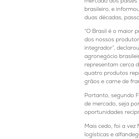
mercado dos países 
brasileiro, e inform
duas décadas, passa
“O Brasil é o maior 
dos nossos produtor
integrador”, declar
agronegócio brasilei
representam cerca d
quatro produtos repr
grãos e carne de fra
Portanto, segundo Fá
de mercado, seja por
oportunidades recíp
Mais cedo, foi a vez
logísticas e alfande