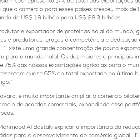
islâmicos representa 17% do total das exportações 
ou que o comércio para esses países cresceu mais de 
ndo de US$ 1,9 bilhão para US$ 28,3 bilhões.
produtor e exportador de proteínas halal do mundo, 
es e produtoras, graças à competência e dedicação
ou. “Existe uma grande concentração de pauta export
ro para o mundo halal. Os dez maiores e principais 
e 75% das nossas exportações agrícolas para o mun
esentam quase 65% do total exportado no último biên
ngo.”
varo, é muito importante ampliar o comércio bilater
 meio de acordos comerciais, expandindo esse portfó
rocas.
 Mahmood Al Bastaki explicar a importância da reduç
gárias para o desenvolvimento do comércio global. El