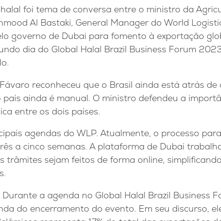
l halal foi tema de conversa entre o ministro da Agric
hmood Al Bastaki, General Manager do World Logisti
elo governo de Dubai para fomento à exportação glob
ndo dia do Global Halal Brazil Business Forum 2023
lo.
Fávaro reconheceu que o Brasil ainda está atrás de 
o país ainda é manual. O ministro defendeu a import
ica entre os dois países.
cipais agendas do WLP. Atualmente, o processo par
 três a cinco semanas. A plataforma de Dubai trabal
os trâmites sejam feitos de forma online, simplificand
s.
 Durante a agenda no Global Halal Brazil Business F
nda do encerramento do evento. Em seu discurso, el