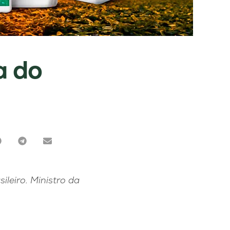
a do
l
leiro. Ministro da
.