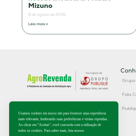
Mizuno
8 de agosto de 2026
Leia mais »
Conh
Grupo
Fala C
Publi
Usamos cookies em nosso site para fornecer uma experiência
mais relevante, lembrando suas preferências e visitas repetidas.
Ao clicar em “Aceitar”, você concorda com a utilização de
todos os cookies. Para saber mais, leia nossos