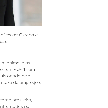
países da Europa e
eira.
gem animal e as
encerram 2024 com
ulsionado pelas
a taxa de emprego e
rne brasileira,
enfrentados por