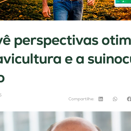
vê perspectivas otim
avicultura e a suinoc
o
5
Compartilhe: