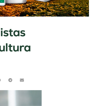
istas
ultura