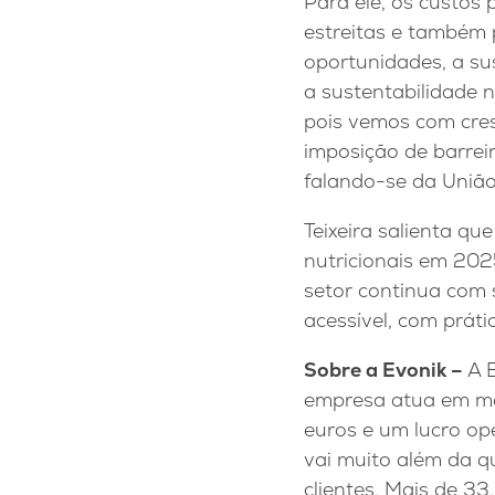
Para ele, os custos
estreitas e também p
oportunidades, a su
a sustentabilidade 
pois vemos com cre
imposição de barrei
falando-se da União
Teixeira salienta qu
nutricionais em 202
setor continua com 
acessível, com prát
Sobre a Evonik –
A 
empresa atua em ma
euros e um lucro op
vai muito além da qu
clientes. Mais de 