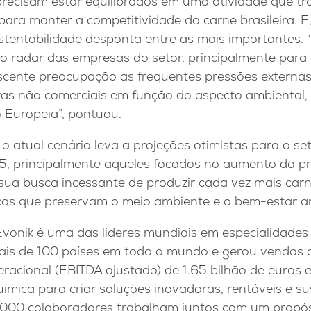
 precisam estar equilibrados em uma atividade que 
ara manter a competitividade da carne brasileira. E,
stentabilidade desponta entre as mais importantes.
no radar das empresas do setor, principalmente para
scente preocupação as frequentes pressões externa
ras não comerciais em função do aspecto ambiental,
 Europeia”, pontuou.
e o atual cenário leva a projeções otimistas para o se
5, principalmente aqueles focados no aumento da pr
sua busca incessante de produzir cada vez mais car
icas que preservam o meio ambiente e o bem-estar an
Evonik é uma das líderes mundiais em especialidades 
is de 100 países em todo o mundo e gerou vendas de
eracional (EBITDA ajustado) de 1.65 bilhão de euros
ímica para criar soluções inovadoras, rentáveis e s
33.000 colaboradores trabalham juntos com um prop