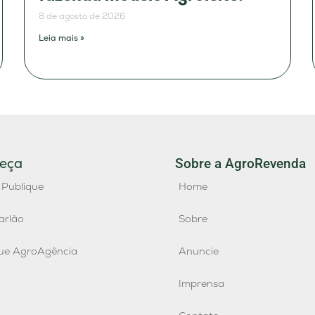
8 de agosto de 2026
Leia mais »
eça
Sobre a AgroRevenda
 Publique
Home
arlão
Sobre
que AgroAgência
Anuncie
Imprensa