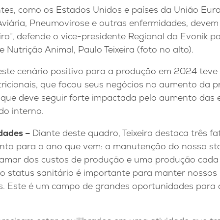
tes, como os Estados Unidos e países da União Euro
 Aviária, Pneumovirose e outras enfermidades, devem
iro”, defende o vice-presidente Regional da Evonik p
 Nutrição Animal, Paulo Teixeira (foto no alto).
este cenário positivo para a produção em 2024 teve 
utricionais, que focou seus negócios no aumento da 
que deve seguir forte impactada pelo aumento das 
o interno.
idades –
Diante deste quadro, Teixeira destaca três fa
ento para o ano que vem: a manutenção do nosso sta
mar dos custos de produção e uma produção cada 
so status sanitário é importante para manter nosso
s. Este é um campo de grandes oportunidades para o 