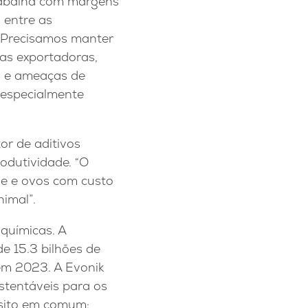
trabalha com margens
 entre as
 “Precisamos manter
 as exportadoras,
s e ameaças de
 especialmente
tor de aditivos
odutividade. “O
ne e ovos com custo
imal”.
químicas. A
 15.3 bilhões de
 em 2023. A Evonik
ustentáveis para os
ósito em comum: