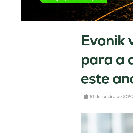
Evonik 
para a 
este an
16 de janeiro de 202