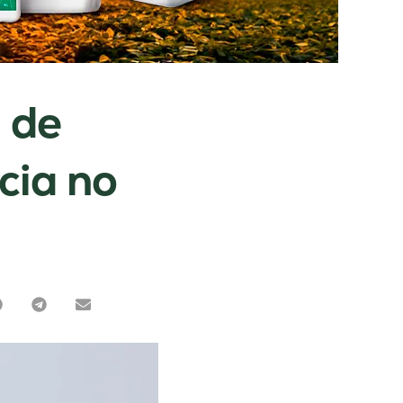
a de
cia no