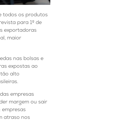
e todos os produtos
evista para 1º de
as exportadoras
al, maior
uedas nas bolsas e
iras expostas ao
tão alto
ileiras.
o das empresas
rder margem ou sair
a: empresas
m atraso nos