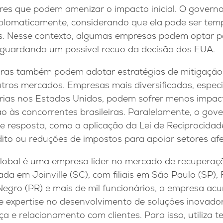
res que podem amenizar o impacto inicial. O governo
plomaticamente, considerando que ela pode ser tempo
as. Nesse contexto, algumas empresas podem optar 
, aguardando um possível recuo da decisão dos EUA.
as também podem adotar estratégias de mitigação,
tros mercados. Empresas mais diversificadas, espec
ias nos Estados Unidos, podem sofrer menos impact
 às concorrentes brasileiras. Paralelamente, o gover
e resposta, como a aplicação da Lei de Reciprocidad
dito ou reduções de impostos para apoiar setores af
lobal é uma empresa líder no mercado de recuperaçã
a em Joinville (SC), com filiais em São Paulo (SP), F
Negro (PR) e mais de mil funcionários, a empresa ac
 e expertise no desenvolvimento de soluções inovado
 e relacionamento com clientes. Para isso, utiliza t