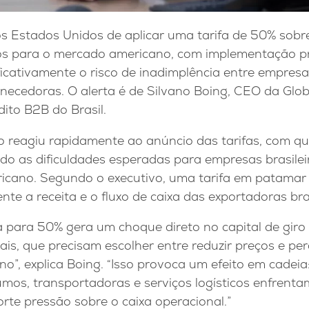
os Estados Unidos de aplicar uma tarifa de 50% sobr
dos para o mercado americano, com implementação pr
ficativamente o risco de inadimplência entre empres
ornecedoras. O alerta é de Silvano Boing, CEO da Glob
ito B2B do Brasil.
o reagiu rapidamente ao anúncio das tarifas, com q
tindo as dificuldades esperadas para empresas brasile
cano. Segundo o executivo, uma tarifa em patamar 
e a receita e o fluxo de caixa das exportadoras bras
a para 50% gera um choque direto no capital de gir
is, que precisam escolher entre reduzir preços e pe
o”, explica Boing. “Isso provoca um efeito em cadei
mos, transportadoras e serviços logísticos enfrenta
rte pressão sobre o caixa operacional.”