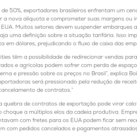
 de 50%, exportadores brasileiros enfrentam um cenário
r a nova alíquota e comprometer suas margens ou i
s EUA. Muitos setores devem suspender embarques 
ja uma definição sobre a situação tarifária. Isso i
eita em dólares, prejudicando o fluxo de caixa das emp
ties têm a possibilidade de redirecionar vendas par
ados e agrícolas podem sofrer com perda de espaç
erna e pressão sobre os preços no Brasil”, explica Boi
xportadoras será pressionado pela redução de recei
 cancelamento de contratos.”
 quebra de contratos de exportação pode virar calo
 o choque a múltiplos elos da cadeia produtiva. Empr
ntavam com fretes para os EUA podem ficar sem rec
cam com pedidos cancelados e pagamentos atrasados