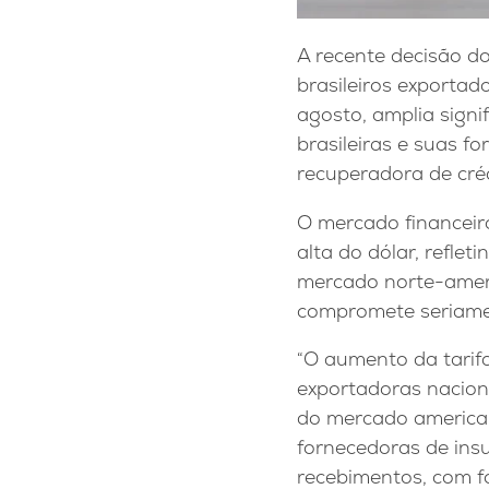
A recente decisão d
brasileiros exporta
agosto, amplia signi
brasileiras e suas f
recuperadora de créd
O mercado financeir
alta do dólar, refle
mercado norte-ameri
compromete seriament
“O aumento da tarif
exportadoras naciona
do mercado american
fornecedoras de insu
recebimentos, com fo