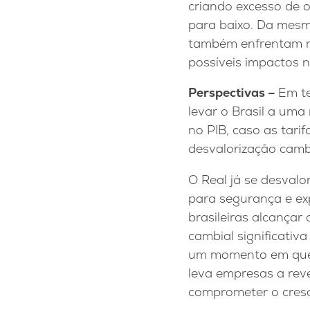
criando excesso de o
para baixo. Da mesm
também enfrentam re
possíveis impactos 
Perspectivas –
Em t
levar o Brasil a uma
no PIB, caso as tari
desvalorização camb
O Real já se desvalo
para segurança e ex
brasileiras alcança
cambial significativ
um momento em que a
leva empresas a rev
comprometer o cresc