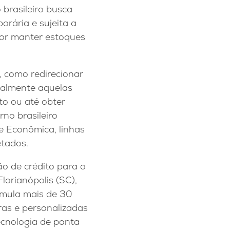
 brasileiro busca
rária e sujeita a
por manter estoques
 como redirecionar
ialmente aquelas
o ou até obter
no brasileiro
e Econômica, linhas
etados.
o de crédito para o
lorianópolis (SC),
umula mais de 30
ras e personalizadas
ecnologia de ponta