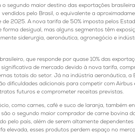
o segundo maior destino das exportações brasileira
 vendidos pelo Brasil, o equivalente a aproximadam
e de 2025. A nova tarifa de 50% imposta pelos Esta
 de forma desigual, mas alguns segmentos têm exposi
mente siderurgia, aeronáutica, agronegócio e indúst
 brasileiro, que responde por quase 10% das exporta
 significativa de mercado devido à nova tarifa, com
nas totais do setor. Já na indústria aeronáutica, a
ão dificuldades adicionais para competir com Airbus
tratos futuros e comprometer receitas previstas.
cio, como carnes, café e suco de laranja, também e
A são o segundo maior comprador de carne bovina do
do pelo país, além de serem altamente dependentes 
arifa elevada, esses produtos perdem espaço no merc