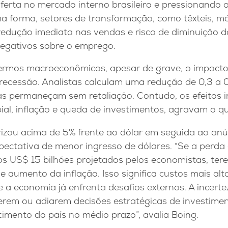
ferta no mercado interno brasileiro e pressionando 
a forma, setores de transformação, como têxteis, má
dução imediata nas vendas e risco de diminuição 
negativos sobre o emprego.
ermos macroeconômicos, apesar de grave, o impacto
 recessão. Analistas calculam uma redução de 0,3 a 
fas permaneçam sem retaliação. Contudo, os efeitos i
ial, inflação e queda de investimentos, agravam o q
rizou acima de 5% frente ao dólar em seguida ao anún
pectativa de menor ingresso de dólares. “Se a perda
r os US$ 15 bilhões projetados pelos economistas, t
a e aumento da inflação. Isso significa custos mais a
 economia já enfrenta desafios externos. A incerte
erem ou adiarem decisões estratégicas de investime
imento do país no médio prazo”, avalia Boing.