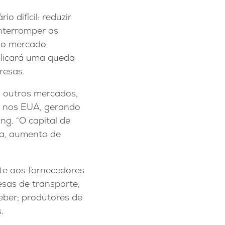
 difícil: reduzir
nterromper as
ao mercado
mplicará uma queda
resas.
a outros mercados,
o nos EUA, gerando
ng. “O capital de
ta, aumento de
te aos fornecedores
esas de transporte,
eber; produtores de
.