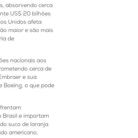
s, absorvendo cerca
ente US$ 20 bilhões
dos Unidos afeta
ção maior e são mais
ria de
ções nacionais aos
prometendo cerca de
 Embraer e sua
 e Boeing, o que pode
nfrentam
 Brasil e importam
do suco de laranja
ado americano,