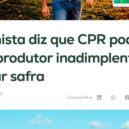
sta diz que CPR po
produtor inadimplen
r safra
25
Compartilhe: