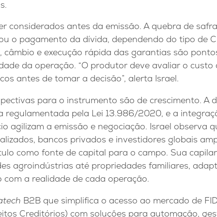
s.
er considerados antes da emissão. A quebra de safra 
ou o pagamento da dívida, dependendo do tipo de C
s, câmbio e execução rápida das garantias são ponto
idade da operação. “O produtor deve avaliar o custo 
cos antes de tomar a decisão”, alerta Israel.
spectivas para o instrumento são de crescimento. A 
a regulamentada pela Lei 13.986/2020, e a integraç
o agilizam a emissão e negociação. Israel observa q
alizados, bancos privados e investidores globais ampl
ítulo como fonte de capital para o campo. Sua capila
es agroindústrias até propriedades familiares, adap
o com a realidade de cada operação.
ratech
B2B que simplifica o acesso ao mercado de FI
eitos Creditórios) com soluções para automação, ges