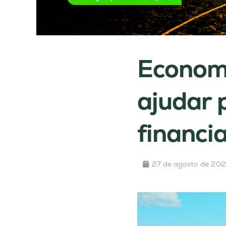
Economi
ajudar 
financia
27 de agosto de 20