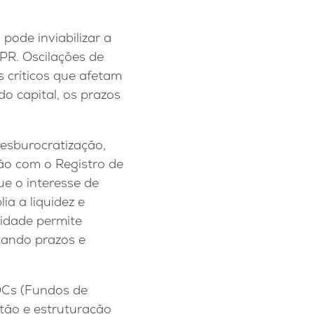
pode inviabilizar a
PR. Oscilações de
s críticos que afetam
do capital, os prazos
desburocratização,
ão com o Registro de
ue o interesse de
ia a liquidez e
ridade permite
tando prazos e
DCs (Fundos de
tão e estruturação