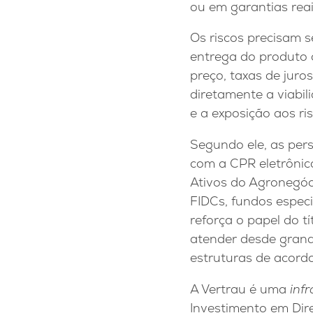
ou em garantias reai
Os riscos precisam s
entrega do produto 
preço, taxas de juro
diretamente a viabil
e a exposição aos ris
Segundo ele, as per
com a CPR eletrônic
Ativos do Agronegóci
FIDCs, fundos especi
reforça o papel do t
atender desde grand
estruturas de acord
A Vertrau é uma
inf
Investimento em Dir