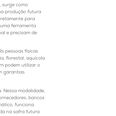
a, surge como
 na produção futura
diretamente para
ou uma ferramenta
nal e precisam de
s pessoas físicas
a, florestal, aquícola
m podem utilizar o
m garantias
a. Nessa modalidade,
 fornecedores, bancos
ático, funciona
da na safra futura