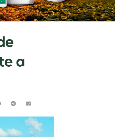
de
te a