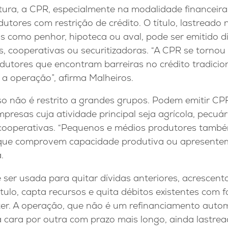
tura, a CPR, especialmente na modalidade financeir
dutores com restrição de crédito. O título, lastreado
is como penhor, hipoteca ou aval, pode ser emitido 
gs, cooperativas ou securitizadoras. “A CPR se torn
dutores que encontram barreiras no crédito tradicio
 a operação”, afirma Malheiros.
o não é restrito a grandes grupos. Podem emitir CPR
presas cuja atividade principal seja agrícola, pecuári
e cooperativas. “Pequenos e médios produtores també
 que comprovem capacidade produtiva ou apresente
.
er usada para quitar dívidas anteriores, acrescent
ítulo, capta recursos e quita débitos existentes com
ter. A operação, que não é um refinanciamento autom
 cara por outra com prazo mais longo, ainda lastrea