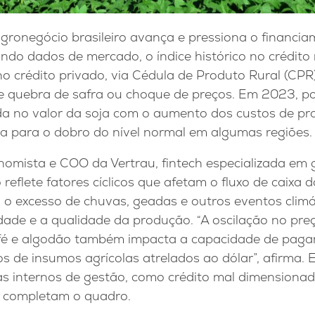
agronegócio brasileiro avança e pressiona o financi
ndo dados de mercado, o índice histórico no crédito 
o crédito privado, via Cédula de Produto Rural (CPR
 quebra de safra ou choque de preços. Em 2023, po
 no valor da soja com o aumento dos custos de pr
da para o dobro do nível normal em algumas regiões.
onomista e COO da Vertrau, fintech especializada em 
 reflete fatores cíclicos que afetam o fluxo de caixa 
 o excesso de chuvas, geadas e outros eventos climá
dade e a qualidade da produção. “A oscilação no pr
afé e algodão também impacta a capacidade de pag
 de insumos agrícolas atrelados ao dólar”, afirma. 
as internos de gestão, como crédito mal dimensionad
e, completam o quadro.