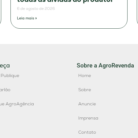
6 de agosto de 2026
Leia mais »
eça
Sobre a AgroRevenda
 Publique
Home
arlão
Sobre
que AgroAgência
Anuncie
Imprensa
Contato