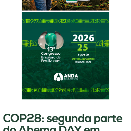
COP28: segunda parte
do Abema DAY em