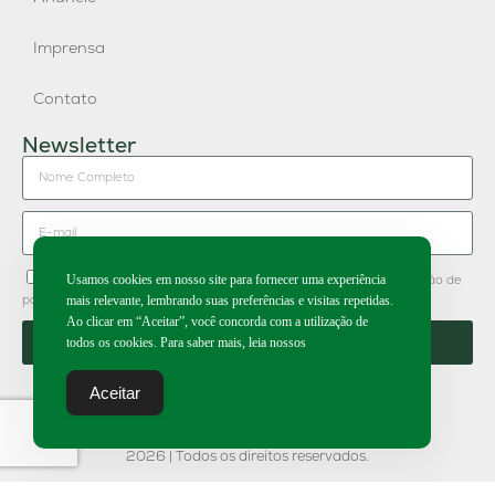
Imprensa
Contato
Newsletter
Concordo em receber newsletter do Grupo Publique e divulgação de
Usamos cookies em nosso site para fornecer uma experiência
parceiros.
mais relevante, lembrando suas preferências e visitas repetidas.
Ao clicar em “Aceitar”, você concorda com a utilização de
Enviar
todos os cookies. Para saber mais, leia nossos
Aceitar
2026 | Todos os direitos reservados.