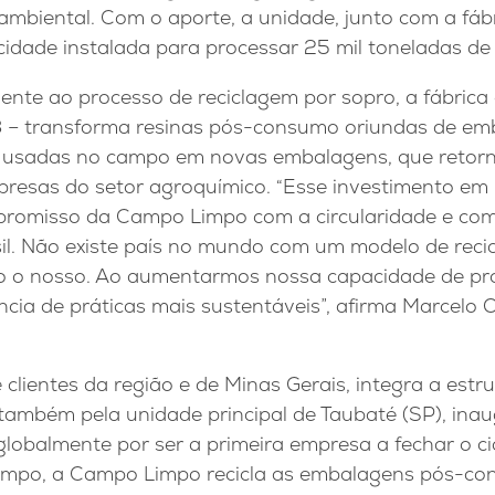
ambiental. Com o aporte, a unidade, junto com a fáb
idade instalada para processar 25 mil toneladas de 
nte ao processo de reciclagem por sopro, a fábrica 
– transforma resinas pós-consumo oriundas de emb
as usadas no campo em novas embalagens, que reto
resas do setor agroquímico. “Esse investimento em 
romisso da Campo Limpo com a circularidade e com
il. Não existe país no mundo com um modelo de reci
mo o nosso. Ao aumentarmos nossa capacidade de p
cia de práticas mais sustentáveis”, afirma Marcelo 
clientes da região e de Minas Gerais, integra a estru
ambém pela unidade principal de Taubaté (SP), ina
obalmente por ser a primeira empresa a fechar o ci
campo, a Campo Limpo recicla as embalagens pós-co