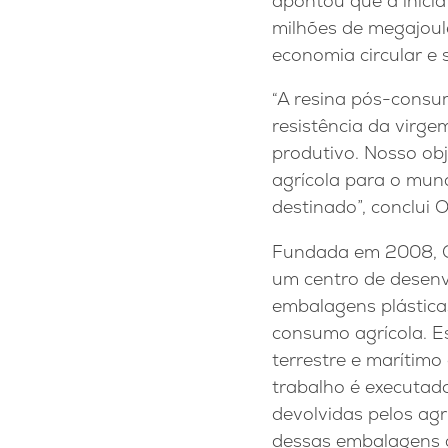
apontou que a inicia
milhões de megajoul
economia circular e 
“A resina pós-consu
resistência da virg
produtivo. Nosso obj
agrícola para o mund
destinado”, conclui 
Fundada em 2008, C
um centro de desenv
embalagens plásticas
consumo agrícola. Es
terrestre e marítimo
trabalho é executado
devolvidas pelos ag
dessas embalagens d