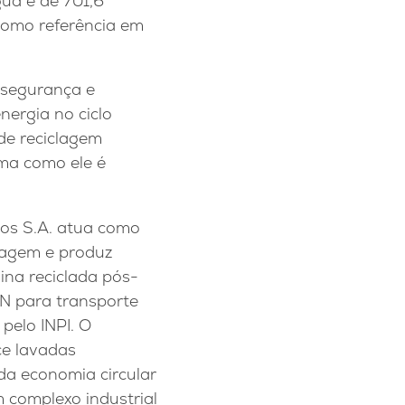
gua e de 701,6
como referência em
 segurança e
ergia no ciclo
 de reciclagem
rma como ele é
os S.A. atua como
lagem e produz
ina reciclada pós-
UN para transporte
pelo INPI. O
ce lavadas
da economia circular
complexo industrial