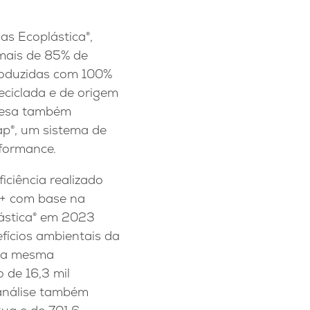
s Ecoplástica®,
mais de 85% de
Produzidas com 100%
eciclada e de origem
resa também
p®, um sistema de
formance.
iciência realizado
+ com base na
ástica® em 2023
ícios ambientais da
m a mesma
 de 16,3 mil
 análise também