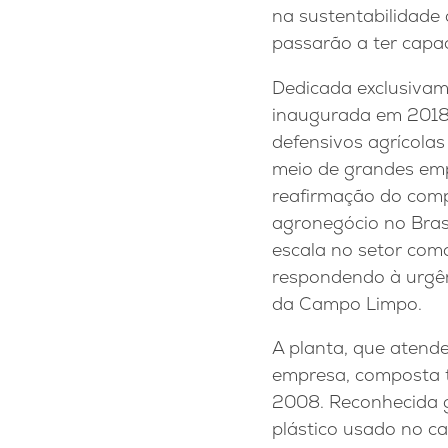
na sustentabilidade 
passarão a ter capac
Dedicada exclusivame
inaugurada em 2018 
defensivos agrícol
meio de grandes emp
reafirmação do comp
agronegócio no Bras
escala no setor co
respondendo à urgên
da Campo Limpo.
A planta, que atende 
empresa, composta t
2008. Reconhecida gl
plástico usado no 