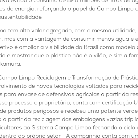
tiva evitou o consumo de 826 milhões de litros de á
es de energia, reforçando o papel da Campo Limpo 
sustentabilidade.
mo tem alto valor agregado, com a mesma utilidade,
em, mas com a vantagem de consumir menos água e en
etivo é ampliar a visibilidade do Brasil como modelo
o e mostrar que o plástico não é o vilão, e sim a fo
Okamura.
ampo Limpo Reciclagem e Transformação de Plástic
olvimento de novas tecnologias voltadas para recic
 para envase de defensivos agrícolas a partir da res
se processo é proprietário, conta com certificação 
 de produtos perigosos e recebeu uma patente verde 
 a partir da reciclagem das embalagens vazias trípli
ricultores ao Sistema Campo Limpo fechando o ciclo 
entro do próprio setor. A companhia conta com um 