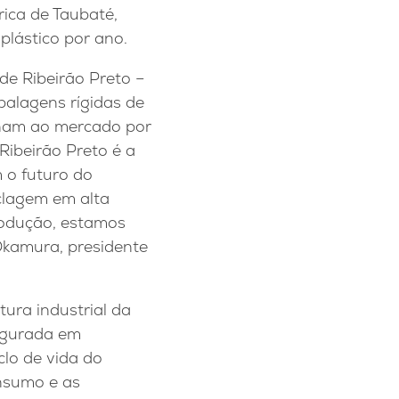
rica de Taubaté,
plástico por ano.
de Ribeirão Preto –
alagens rígidas de
rnam ao mercado por
Ribeirão Preto é a
 o futuro do
clagem em alta
rodução, estamos
Okamura, presidente
tura industrial da
ugurada em
clo de vida do
nsumo e as