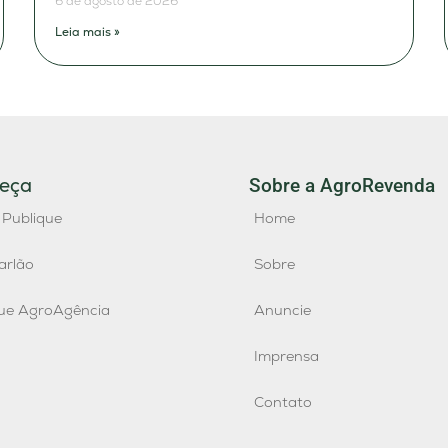
6 de agosto de 2026
Leia mais »
eça
Sobre a AgroRevenda
 Publique
Home
arlão
Sobre
que AgroAgência
Anuncie
Imprensa
Contato