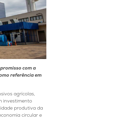
mpromisso com a
 como referência em
ivos agrícolas,
m investimento
cidade produtiva da
economia circular e