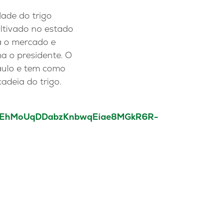
ade do trigo
ultivado no estado
a o mercado e
ma o presidente. O
Paulo e tem como
cadeia do trigo.
tCqEhMoUqDDabzKnbwqEiae8MGkR6R-