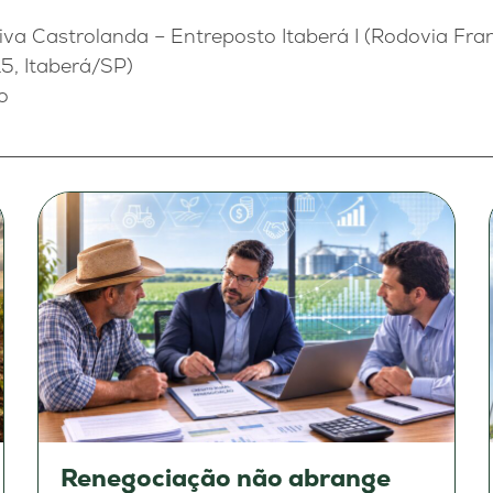
iva Castrolanda – Entreposto Itaberá I (Rodovia Fra
5, Itaberá/SP)
o
Renegociação não abrange