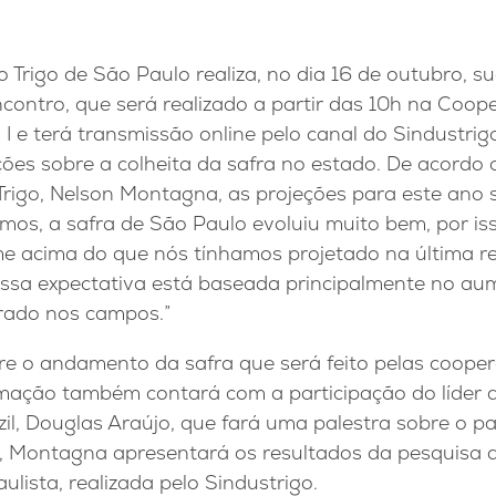
 Trigo de São Paulo realiza, no dia 16 de outubro, su
contro, que será realizado a partir das 10h na Coop
 I e terá transmissão online pelo canal do Sindustrig
ções sobre a colheita da safra no estado. De acordo
rigo, Nelson Montagna, as projeções para este ano s
emos, a safra de São Paulo evoluiu muito bem, por is
 acima do que nós tínhamos projetado na última re
Essa expectativa está baseada principalmente no au
trado nos campos.”
e o andamento da safra que será feito pelas coopera
mação também contará com a participação do líder d
azil, Douglas Araújo, que fará uma palestra sobre o
a, Montagna apresentará os resultados da pesquisa 
ulista, realizada pelo Sindustrigo.