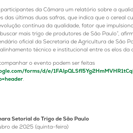
participantes da Câmara um relatório sobre a qualid
es das últimas duas safras, que indica que o cereal c
olução contínua da qualidade, fator que impulsion
 buscar mais trigo de produtores de São Paulo”, afir
endário oficial da Secretaria de Agricultura de São 
 alinhamento técnico e institucional entre os elos da 
acompanhar o evento podem ser feitas
.google.com/forms/d/e/1FAIpQLSfI5Yg2HmMVHR1
p=header
.
ara Setorial do Trigo de São Paulo
ubro de 2025 (quinta-feira)