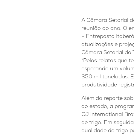
A Câmara Setorial do
reunião do ano. O en
– Entreposto Itaberá
atualizações e proje
Câmara Setorial do T
“Pelos relatos que t
esperando um volume
350 mil toneladas. 
produtividade regis
Além do reporte sobr
do estado, a progra
CJ International Br
de trigo. Em seguid
qualidade do trigo pa