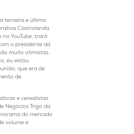
a terceira e última
erativa Castrolanda
o no YouTube, trará
 com o presidente da
ão muito otimistas.
so, eu estou
união, que era de
mento de
tivas e cerealistas
e Negócios Trigo da
 panorama do mercado
de volume e