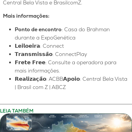
Central Bela Vista e BrasilcomZ.
Mais informações:
Ponto de encontro
: Casa do Brahman
durante a ExpoGenética
𝗟𝗲𝗶𝗹𝗼𝗲𝗶𝗿𝗮: Connect
𝗧𝗿𝗮𝗻𝘀𝗺𝗶𝘀𝘀𝗮̃𝗼: ConnectPlay
𝗙𝗿𝗲𝘁𝗲 𝗙𝗿𝗲𝗲: Consulte a operadora para
mais informações.
𝗥𝗲𝗮𝗹𝗶𝘇𝗮𝗰̧𝗮̃𝗼: ACBB𝗔𝗽𝗼𝗶𝗼: Central Bela Vista
| Brasil com Z | ABCZ
LEIA TAMBÉM