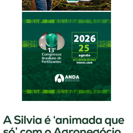
A Silvia é ‘animada que
só’ com o Agronegócio