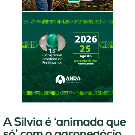
A Silvia é ‘animada que
só’ com o agronegócio