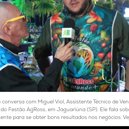
 conversa com Miguel Viol, Assistente Técnico de Ve
 do Festão AgRoss, em Jaguariúna (SP). Ele fala sob
ente para se obter bons resultados nos negócios. Ve