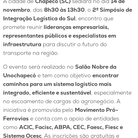
A cidade de
Chapecó (SC)
sediará no dia
14 de
novembro
, das
8h30 às 13h30
, o
2º Simpósio de
Integração Logística do Sul
, encontro que
promete reunir
lideranças empresariais,
representantes públicos e especialistas em
infraestrutura
para discutir o futuro do
transporte na região.
O evento será realizado no
Salão Nobre da
Unochapecó
e tem como objetivo
encontrar
caminhos para um sistema logístico mais
integrado, eficiente e sustentável
, especialmente
no escoamento de cargas do agronegócio. A
iniciativa é promovida pelo
Movimento Pró-
Ferrovias
e conta com o apoio de entidades
como
ACIC, Facisc, ABPA, CEC, Faesc, Fiesc e
Sistema Ocesc
. As inscrições são gratuitas e