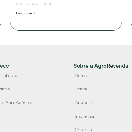
5 de agosto de 2026
Leia mais »
eça
Sobre a AgroRevenda
 Publique
Home
arlão
Sobre
que AgroAgência
Anuncie
Imprensa
Contato