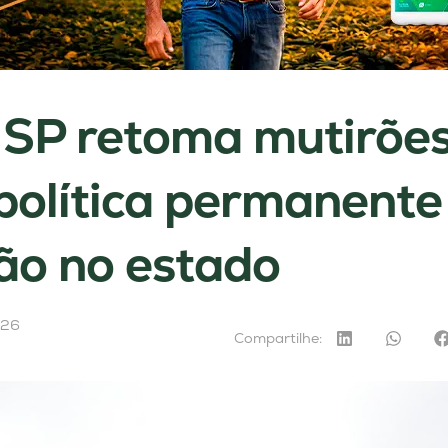
 SP retoma mutirões
política permanente
ão no estado
026
Compartilhe: