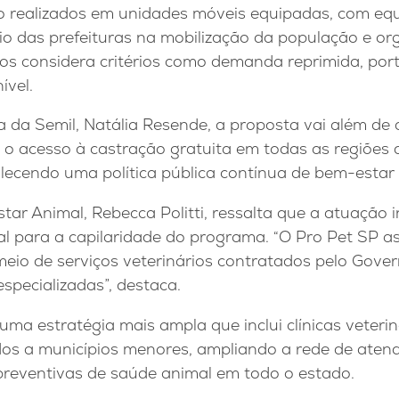
 realizados em unidades móveis equipadas, com equi
io das prefeituras na mobilização da população e org
os considera critérios como demanda reprimida, port
ível.
 da Semil, Natália Resende, a proposta vai além de 
o acesso à castração gratuita em todas as regiões 
alecendo uma política pública contínua de bem-estar 
tar Animal, Rebecca Politti, ressalta que a atuação
al para a capilaridade do programa. “O Pro Pet SP a
meio de serviços veterinários contratados pelo Gove
especializadas”, destaca.
ma estratégia mais ampla que inclui clínicas veterin
dos a municípios menores, ampliando a rede de aten
eventivas de saúde animal em todo o estado.