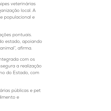
pes veterinárias
anização local. A
e populacional e
ações pontuais.
do estado, apoiando
animal”, afirma.
 integrada com os
ssegura a realização
rno do Estado, com
árias públicas e pet
dimento e