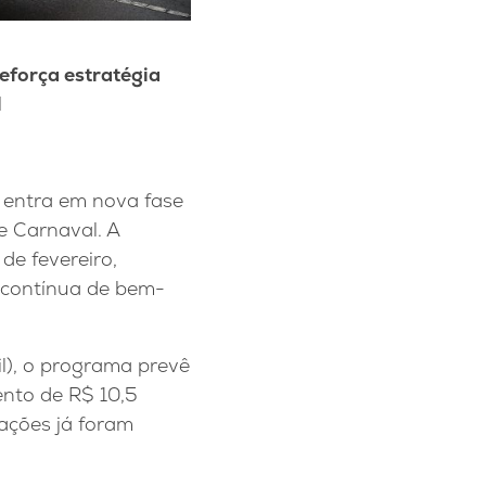
eforça estratégia
l
o entra em nova fase
 Carnaval. A
 de fevereiro,
 contínua de bem-
il), o programa prevê
ento de R$ 10,5
ações já foram