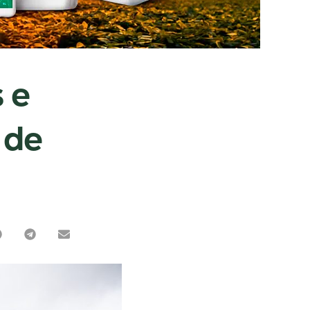
 e
 de