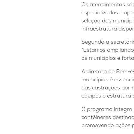
Os atendimentos são
especializadas e apo
seleção dos municípi
infraestrutura dispon
Segundo a secretária
“Estamos ampliando 
os municípios e fort
A diretora de Bem-es
municípios é essenci
das castrações por 
equipes e estrutura 
O programa integra u
contêineres destina
promovendo ações pr