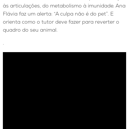
às articulações, do metabolismo à imunidade. Ana
Flávia faz um alerta: “A culpa não é do pet”. E
orienta como o tutor deve fazer para reverter o
quadro do seu animal.
.